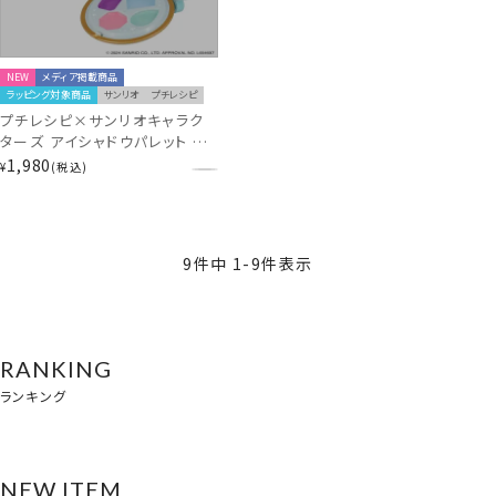
NEW
メディア掲載商品
ラッピング対象商品
サンリオ
プチレシピ
プチレシピ×サンリオキャラク
ターズ アイシャドウパレット ＜
シナモロール＞ CM43639
1,980
¥
税込
9
件中
1
-
9
件表示
RANKING
ランキング
NEW ITEM