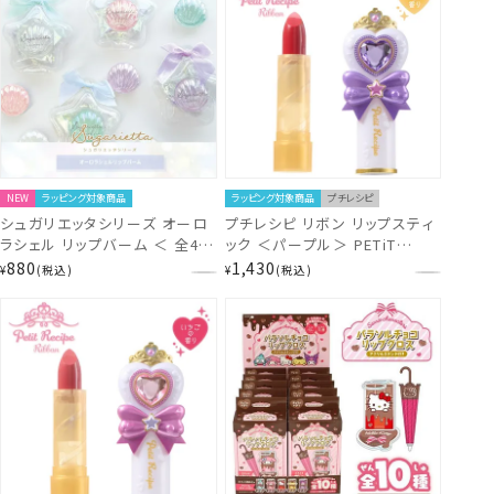
NEW
ラッピング対象商品
ラッピング対象商品
プチレシピ
シュガリエッタシリーズ オーロ
プチレシピ リボン リップスティ
ラシェル リップバーム ＜ 全4種
ック ＜パープル＞ PETiT
＞ 粧美堂 SHOBIDO
RECiPE Ribbon -大人用化粧
880
1,430
¥
税込
¥
税込
品- NL41307