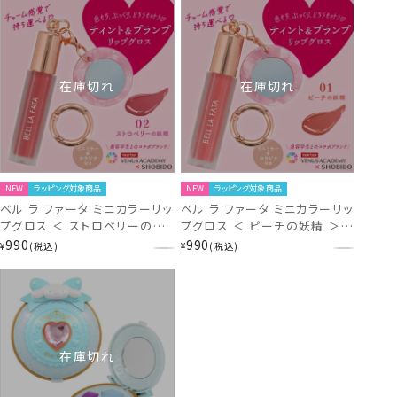
在庫切れ
在庫切れ
NEW
ラッピング対象商品
NEW
ラッピング対象商品
ベル ラ ファータ ミニカラーリッ
ベル ラ ファータ ミニカラーリッ
プグロス ＜ ストロベリーの妖
プグロス ＜ ピーチの妖精 ＞
精 ＞ BELL LA FATA VL44079
BELL LA FATA VL44078
990
990
¥
税込
¥
税込
在庫切れ