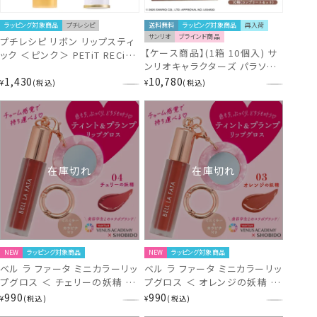
ラッピング対象商品
プチレシピ
送料無料
ラッピング対象商品
再入荷
サンリオ
ブラインド商品
プチレシピ リボン リップスティ
【ケース商品】(1箱 10個入) サ
ック ＜ピンク＞ PETiT RECiPE
ンリオキャラクターズ パラソル
Ribbon -大人用化粧品-
チョコリップグロス アクリルス
1,430
10,780
NL41306
¥
税込
¥
税込
タンド付き ＜ チョコの香り 全
10種 ＞ SA33403
在庫切れ
在庫切れ
NEW
ラッピング対象商品
NEW
ラッピング対象商品
ベル ラ ファータ ミニカラーリッ
ベル ラ ファータ ミニカラーリッ
プグロス ＜ チェリーの妖精 ＞
プグロス ＜ オレンジの妖精 ＞
BELL LA FATA VL44081
BELL LA FATA VL44080
990
990
¥
税込
¥
税込