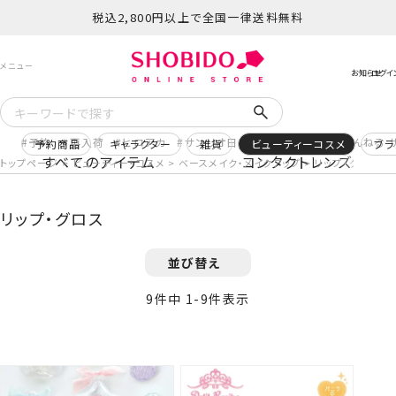
税込2,800円以上で全国一律送料無料
予約
再入荷
ヒロアカ
サンリオ日焼け
コスメヲタちゃんねる 
予約商品
キャラクター
雑貨
ビューティーコスメ
ブラ
すべてのアイテム
コンタクトレンズ
トップページ
ビューティー・コスメ
ベースメイク・メイクアップ
リップ・グロス
リップ・グロス
並び替え
9
件中
1
-
9
件表示