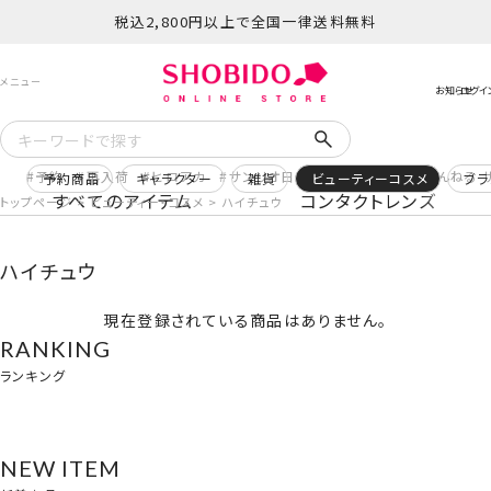
税込2,800円以上で全国一律送料無料
予約
再入荷
ヒロアカ
サンリオ日焼け
コスメヲタちゃんねる 
予約商品
キャラクター
雑貨
ビューティーコスメ
ブラ
すべてのアイテム
コンタクトレンズ
トップページ
ビューティー・コスメ
ハイチュウ
ハイチュウ
現在登録されている商品はありません。
RANKING
ランキング
NEW ITEM