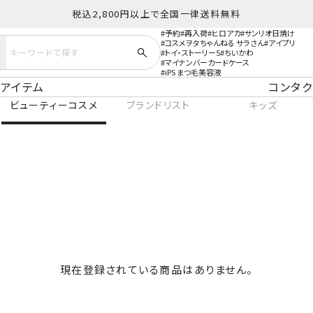
税込2,800円以上で全国一律送料無料
予約
再入荷
ヒロアカ
サンリオ日焼け
コスメヲタちゃんねる サラさん
アイプリ
トイ・ストーリー5
ちいかわ
マイナンバーカードケース
iPS まつ毛美容液
アイテム
コンタク
ビューティーコスメ
ブランドリスト
キッズ
現在登録されている商品はありません。