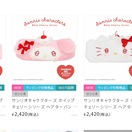
題
NEW
ラッピング対象商品
SNSで話題
NEW
ラッピング対象商品
サンリオ
サンリオ
プ
サンリオキャラクターズ ホイップ
サンリオキャラクターズ 
 ＜
チェリーシリーズ ヘアターバン ＜
チェリーシリーズ ヘアタ
マイメロディ＞ MM56485
2,420
ハローキティ＞ KT564
2,420
¥
税込
¥
税込