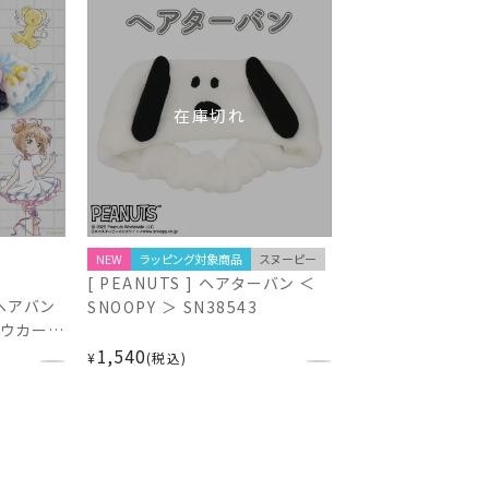
在庫切れ
NEW
ラッピング対象商品
スヌーピー
[ PEANUTS ] ヘアターバン ＜
ヘアバン
SNOOPY ＞ SN38543
ロウカード
ード / 黒
1,540
¥
税込
AMP 粧
ら