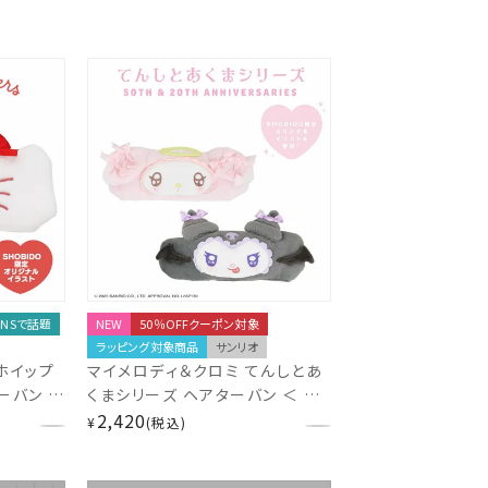
SNSで話題
NEW
50％OFFクーポン対象
ラッピング対象商品
サンリオ
ホイップ
マイメロディ＆クロミ てんしとあ
ーバン ＜
くまシリーズ ヘアターバン ＜ マ
84
イメロディ / クロミ ＞ サンリオ
2,420
¥
税込
粧美堂 SHOBIDO サンリオ