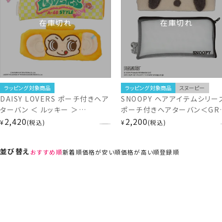
在庫切れ
在庫切れ
ラッピング対象商品
ラッピング対象商品
スヌーピー
DAISY LOVERS ポーチ付きヘア
SNOOPY ヘアアイテムシリー
ターバン ＜ ルッキー ＞
ポーチ付きヘアターバン＜GR
PS46539 デイジーラヴァーズ
2,420
＞ スヌーピー PEANUTS
2,200
¥
税込
¥
税込
SN46452
並び替え
おすすめ順
新着順
価格が安い順
価格が高い順
登録順