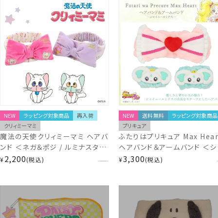
NEW
ラッピング対象商品
再入荷
NEW
送料無料
ラッピング対象商品
クリィミーマミ
プリキュア
魔法の天使クリィミーマミ ヘアバ
ふたりはプリキュア Max Hear
ンド ＜ネガ＆ポジ / ルミナスター
ヘアバンド＆アームバンド ＜シ
＞ shobido 粧美堂
2,200
イニールミナス＞ PR21262
3,300
¥
税込
¥
税込