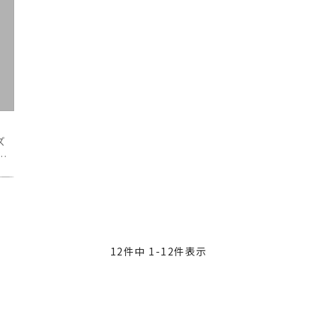
ズ
AY
12
件中
1
-
12
件表示