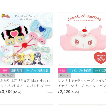
NEW
送料無料
ラッピング対象商品
NEW
ラッピング対象商品
SNSで話
プリキュア
サンリオ
ふたりはプリキュア Max Heart
サンリオキャラクターズ ホイッ
ヘアバンド＆アームバンド ＜ 全3
チェリーシリーズ ヘアターバン
種 ＞ 粧美堂 SHOBIDO
3,300
クロミ＞ SA56486
2,420
¥
税込
¥
税込