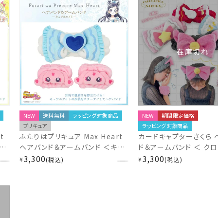
在庫切れ
NEW
送料無料
ラッピング対象商品
NEW
期間限定価格
プリキュア
ラッピング対象商品
t
ふたりはプリキュア Max Heart
カードキャプターさくら 
ャ
ヘアバンド＆アームバンド ＜キュ
ド＆アームバンド ＜ ク
アホワイト＞ PR21261
3,300
/ さくらカード / クリアカ
3,300
¥
税込
¥
税込
猫風コスチューム ＞ CL
美堂 SHOBIDO CCさく