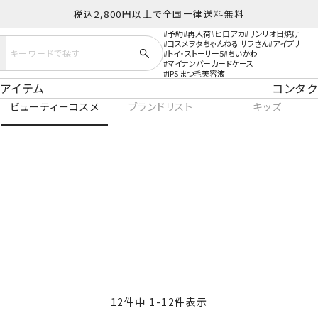
税込2,800円以上で全国一律送料無料
予約
再入荷
ヒロアカ
サンリオ日焼け
コスメヲタちゃんねる サラさん
アイプリ
トイ・ストーリー5
ちいかわ
マイナンバーカードケース
iPS まつ毛美容液
アイテム
コンタク
ビューティーコスメ
ブランドリスト
キッズ
12
件中
1
-
12
件表示