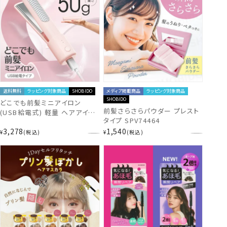
送料無料
ラッピング対象商品
SHOBIDO
メディア掲載商品
ラッピング対象商品
SHOBIDO
どこでも前髪ミニアイロン
前髪さらさらパウダー プレスト
(USB給電式) 軽量 ヘアアイロ
タイプ SPV74464
ン SPV71727
3,278
1,540
¥
税込
¥
税込