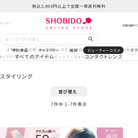
税込2,800円以上で全国一律送料無料
予約
再入荷
ヒロアカ
サンリオ日焼け
コスメヲタちゃんねる 
予約商品
キャラクター
雑貨
ビューティーコスメ
ブラ
すべてのアイテム
コンタクトレンズ
トップページ
ビューティー・コスメ
ヘア
スタイリング
スタイリング
並び替え
7
件中
1
-
7
件表示