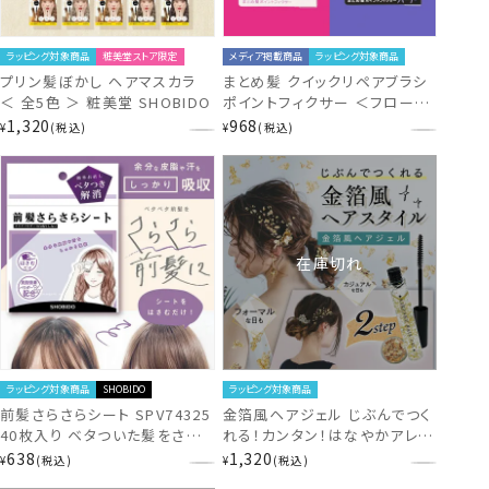
ラッピング対象商品
粧美堂ストア限定
メディア掲載商品
ラッピング対象商品
プリン髪ぼかし ヘアマスカラ
まとめ髪 クイックリペアブラシ
＜ 全5色 ＞ 粧美堂 SHOBIDO
ポイントフィクサー ＜フローラ
ルの香り/星のカービィ/ハード
1,320
968
¥
税込
¥
税込
タイプ＞ 粧美堂 SHOBIDO
在庫切れ
ラッピング対象商品
SHOBIDO
ラッピング対象商品
前髪さらさらシート SPV74325
金箔風ヘアジェル じぶんでつく
40枚入り ベタついた髪をさらさ
れる！カンタン！はなやかアレン
らに さらさらパウダー 簡単お
ジ ヘアスタイリング料 無香料
638
1,320
¥
税込
¥
税込
直し ベタつき解消 皮脂 汗 吸
結婚式 パーティー ヘアアレン