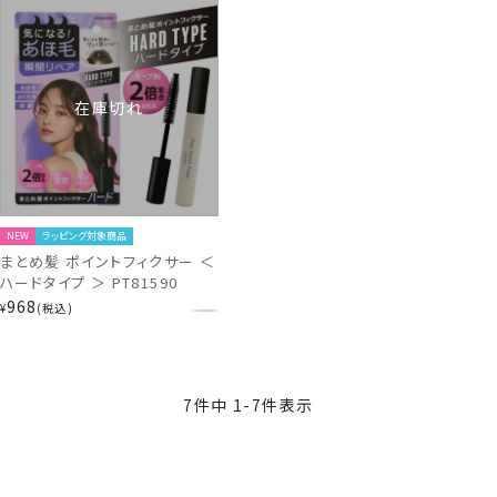
着 はさむだけ
ジ まとめ髪 垢抜けヘア
PT74382
在庫切れ
NEW
ラッピング対象商品
まとめ髪 ポイントフィクサー ＜
ハードタイプ ＞ PT81590
968
¥
税込
7
件中
1
-
7
件表示