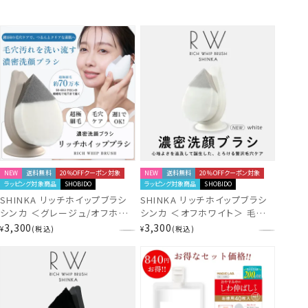
NEW
送料無料
20％OFFクーポン対象
NEW
送料無料
20％OFFクーポン対象
ラッピング対象商品
SHOBIDO
ラッピング対象商品
SHOBIDO
SHINKA リッチホイップブラシ
SHINKA リッチホイップブラシ
シンカ ＜グレージュ/オフホワ
シンカ ＜オフホワイト＞ 毛穴
イト/ブラック＞ 毛穴洗浄 とろ
洗浄 とろける濃密な泡×超極
3,300
3,300
¥
税込
¥
税込
ける濃密な泡×超極細毛 粧美
細毛 SPV71569
堂 SHOBIDO