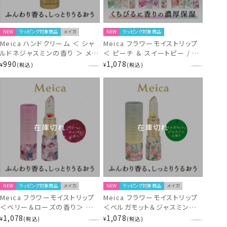
NEW
ラッピング対象商品
メイカ
NEW
ラッピング対象商品
Meica ハンドクリーム ＜ シャ
Meica フラワーモイストリップ
ルドネジャスミンの香り ＞ メイ
＜ ピーチ ＆ スイートピー / ア
カ ME86632
ップル ＆ ジャスミン / オレンジ
990
1,078
¥
税込
¥
税込
＆ ラベンダー ＞ リップクリー
ム SHOBIDO 粧美堂
在庫切れ
在庫切れ
NEW
ラッピング対象商品
メイカ
NEW
ラッピング対象商品
メイカ
Meica フラワーモイストリップ
Meica フラワーモイストリップ
＜ベリー＆ローズの香り＞ メイ
＜ベルガモット＆ジャスミンの
カ ME44085
香り＞ メイカ ME44084
1,078
1,078
¥
税込
¥
税込