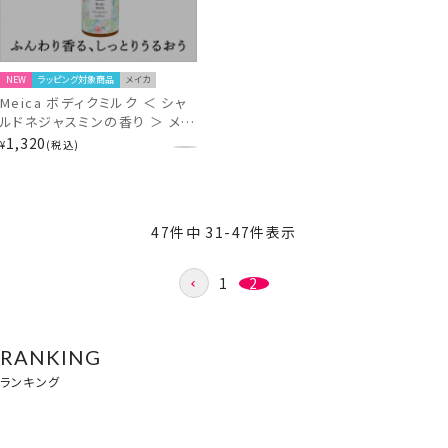
NEW
ラッピング対象商品
メイカ
Meica ボディクミルク ＜ シャ
ルドネジャスミンの香り ＞ メイ
カ ME86634
1,320
¥
税込
47
件中
31
-
47
件表示
1
2
RANKING
ランキング