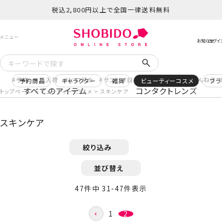
税込2,800円以上で全国一律送料無料
予約
再入荷
ヒロアカ
サンリオ日焼け
コスメヲタちゃんねる 
予約商品
キャラクター
雑貨
ビューティーコスメ
ブラ
すべてのアイテム
コンタクトレンズ
トップページ
ビューティー・コスメ
スキンケア
スキンケア
絞り込み
並び替え
47
件中
31
-
47
件表示
1
2