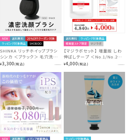
NEW
送料無料
20％OFFクーポン対象
送料無料
ラッピング対象商品
ラッピング対象商品
SHOBIDO
粧美堂ストア限定
マジラボ
SHINKA リッチホイップブラシ
【マジラボセット】 増量版 しわ
シンカ ＜ブラック＞ 毛穴洗浄
伸ばしテープ ＜No.1/No.2＞
とろける濃密な泡×超極細毛
＋ 専用フェイスクリーム
3,300
4,000
¥
税込
¥
税込
SPV71570
（120g） 【セット商品】
在庫切れ
NEW
送料無料
メディア掲載商品
ラッピング対象商品