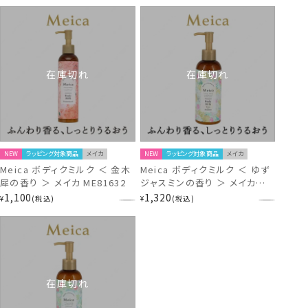
在庫切れ
在庫切れ
NEW
ラッピング対象商品
メイカ
NEW
ラッピング対象商品
メイカ
Meica ボディクミルク ＜ 金木
Meica ボディクミルク ＜ ゆず
犀の香り ＞ メイカ ME81632
ジャスミンの香り ＞ メイカ
ME86635
1,100
1,320
¥
税込
¥
税込
在庫切れ