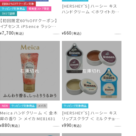
初回60％OFFクーポン対象
[HERSHEY'S] ハーシー キス
ラッピング対象商品
粧美堂ストア限定
ハンドクリーム ＜ホワイトカカ
SNSで話題
オの香り＞ HS20151
【初回限定60％OFFクーポン】
イプセンス iPSence ラッシュブ
ースター まつ毛美容液 IPS配
7,700
660
¥
税込
¥
税込
合 まつ毛ケア 日本製 素沈着成
分無し 粧美堂 shobido
IL68683
在庫切れ
在庫切れ
NEW
ラッピング対象商品
メイカ
ラッピング対象商品
Meica ハンドクリーム ＜ 金木
[HERSHEY'S] ハーシー キス
犀の香り ＞ メイカ ME81631
リップスクラブ ＜ ミルクチョコ
レート / ホワイトカカオ の香り
880
990
¥
税込
¥
税込
＞ スクラブ リップケア 粧美堂
SHOBIDO