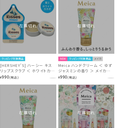
在庫切れ
在庫切れ
ラッピング対象商品
NEW
ラッピング対象商品
メイカ
[HERSHEY'S] ハーシー キス
Meica ハンドクリーム ＜ ゆず
リップスクラブ ＜ ホワイトカカ
ジャスミンの香り ＞ メイカ
オの香り ＞ HS20148
ME86633
990
990
¥
税込
¥
税込
在庫切れ
在庫切れ