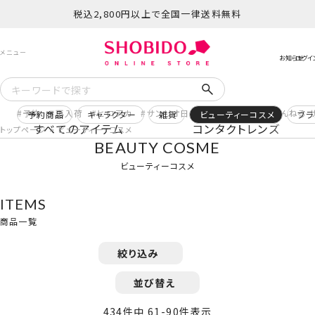
税込2,800円以上で全国一律送料無料
予約
再入荷
ヒロアカ
サンリオ日焼け
コスメヲタちゃんねる 
予約商品
キャラクター
雑貨
ビューティーコスメ
ブラ
すべてのアイテム
コンタクトレンズ
トップページ
ビューティー・コスメ
BEAUTY COSME
ビューティーコスメ
ITEMS
商品一覧
絞り込み
並び替え
434
件中
61
-
90
件表示