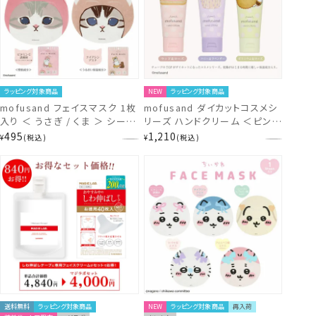
ラッピング対象商品
NEW
ラッピング対象商品
mofusand フェイスマスク 1枚
mofusand ダイカットコスメシ
入り ＜ うさぎ / くま ＞ シート
リーズ ハンドクリーム ＜ピンク
マスク SHOBIDO 粧美堂 モフ
/ イエロー / パープル＞ モフサ
495
1,210
¥
税込
¥
税込
サンド
ンド 粧美堂 SHONIDO
送料無料
ラッピング対象商品
NEW
ラッピング対象商品
再入荷