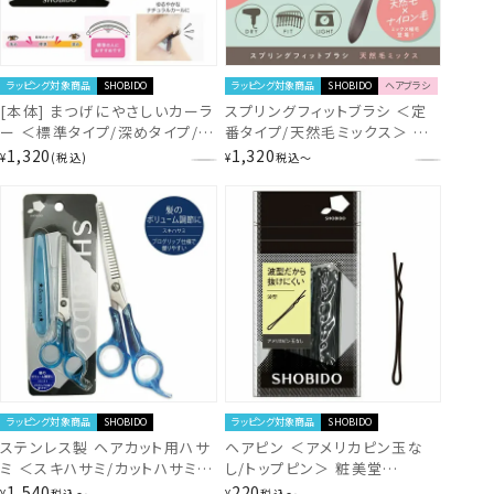
ラッピング対象商品
SHOBIDO
ラッピング対象商品
SHOBIDO
ヘアブラシ
[本体] まつげにやさしいカーラ
スプリングフィットブラシ ＜定
ー ＜標準タイプ/深めタイプ/コ
番タイプ/天然毛ミックス＞ 粧
ンパクト＞ (替えゴム1個入り)
美堂 SHOBIDO ヘアブラシ
1,320
1,320
¥
税込
¥
税込
〜
粧美堂 SHOBIDO
ラッピング対象商品
SHOBIDO
ラッピング対象商品
SHOBIDO
ステンレス製 ヘアカット用ハサ
ヘアピン ＜アメリカピン玉な
ミ ＜スキハサミ/カットハサミ＞
し/トップピン＞ 粧美堂
(前髪カット セルフカット 散髪
SHOBIDO shobido
1,540
220
¥
税込
〜
¥
税込
〜