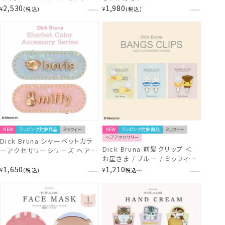
レット ＜ マイメロディ / クロミ
タイプ 広くしっかりカバー (40
2,530
1,980
¥
税込
¥
税込
＞ サンリオ 粧美堂 SHOBIDO
枚入) 【1箱あたり919円お徳の
増量版】 MAGiE LAB.
MG43809 shobido 粧美堂
NEW
ラッピング対象商品
ミッフィー
NEW
ラッピング対象商品
ミッフィー
ヘアアクセサリー
Dick Bruna シャーベットカラ
Dick Bruna 前髪クリップ ＜
ーアクセサリーシリーズ ヘアク
お星さま / ブルー / ミッフィー
リップ ＜ ミッフィー / ボリス ＞
＆ボリス ＞ ミッフィー 粧美堂
1,650
1,210
ピンク ブルー ミッフィー
¥
税込
¥
税込
〜
SHOBIDO
shobido 粧美堂