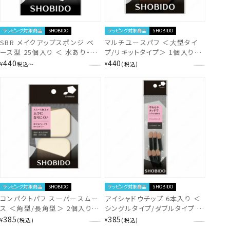
ラッピング対象商品
SHOBIDO
ラッピング対象商品
SHOBIDO
SBR メイクアップスポンジ ベ
マルチユースパフ ＜大型タイ
ース型 25個入り ＜ 水あり・な
プ/リキットタイプ＞ 1個入り
し2WAY/天然素材使用 ＞ 粧美
(水あり/水なし) 2WAYタイプ
440
440
¥
税込
〜
¥
税込
堂 SHOBIDO shobido
角型 スポンジパフ ベースメイ
ク リキッドファンデ 粧美堂
shobido
ラッピング対象商品
SHOBIDO
ラッピング対象商品
SHOBIDO
コンパクトパフ スーパースムー
アイシャドウチップ 6本入り ＜
ス ＜角型/長角型＞ 2個入り
シングルタイプ/ダブルタイプ ＞
（スムース加工 水あり 水なし
(やわらかパフ ケースに入る コ
385
385
¥
税込
¥
税込
2WAYタイプ 角型 ふんわりやわ
ンパクト 両側 持ち歩き 携帯 お