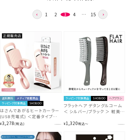
1
2
3
4
…
15
送料無料
メディア掲載商品
ラッピング対象商品
SHOBIDO
ヘアブラシ
ラッピング対象商品
SHOBIDO
フラットヘア デタングルコーム
はさんであがるヒートカーラー
＜ シルバー/ブラック ＞ 粧美堂
(USB充電式) ＜定番タイプ＞
SHOBIDO 静電気 防止 ヘアブ
粧美堂 SHOBIDO
3,278
1,320
ラシ
¥
税込
¥
税込
〜