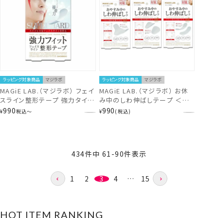
ラッピング対象商品
マジラボ
ラッピング対象商品
マジラボ
MAGiE LAB.（マジラボ） フェイ
MAGiE LAB.（マジラボ） お休
スライン整形テープ 強力タイプ
み中のしわ伸ばしテープ ＜
＜100枚入り/トライアル30枚入
NO1.ラージタイプ/NO2.ポイン
990
990
¥
税込
〜
¥
税込
り＞ MG22124 MG22125
トタイプ/NO3.スモールタイプ
＞
434
件中
61
-
90
件表示
1
2
3
4
…
15
HOT ITEM RANKING