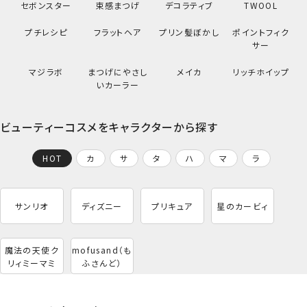
セボンスター
束感まつげ
デコラティブ
TWOOL
プチレシピ
フラットヘア
プリン髪ぼかし
ポイントフィク
サー
マジラボ
まつげにやさし
メイカ
リッチホイップ
いカーラー
ビューティーコスメをキャラクターから探す
HOT
カ
サ
タ
ハ
マ
ラ
サンリオ
ディズニー
プリキュア
星のカービィ
魔法の天使ク
mofusand（も
リィミーマミ
ふさんど）
LOTTE コアラ
パウ・パトロー
魔法の天使ク
パワーパフ ガ
TOMandJERRY（ト
ハリー・ポッタ
mofusand（も
ちいかわ
ケアベア
サンリオ
スヌーピー
ディズニー
ミッフィー
ムーミン
プリキュア
のマーチ（ロッ
リィミーマミ
ル
ールズ
ムアンドジェリー）
ー
ふさんど）