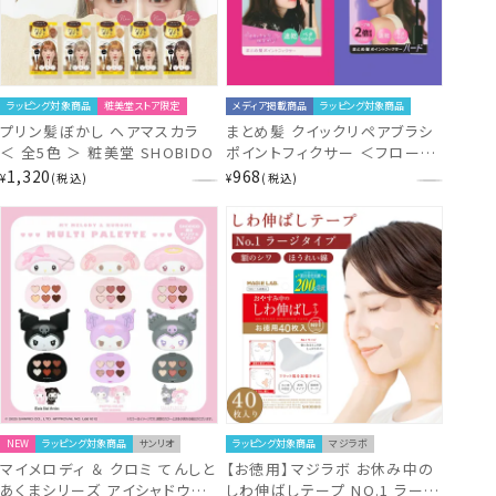
ラッピング対象商品
粧美堂ストア限定
メディア掲載商品
ラッピング対象商品
プリン髪ぼかし ヘアマスカラ
まとめ髪 クイックリペアブラシ
＜ 全5色 ＞ 粧美堂 SHOBIDO
ポイントフィクサー ＜フローラ
ルの香り/星のカービィ/ハード
1,320
968
¥
税込
¥
税込
タイプ＞ 粧美堂 SHOBIDO
NEW
ラッピング対象商品
サンリオ
ラッピング対象商品
マジラボ
マイメロディ ＆ クロミ てんしと
【お徳用】マジラボ お休み中の
あくまシリーズ アイシャドウパ
しわ伸ばしテープ NO.1 ラージ