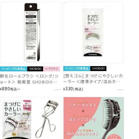
らか スポンジパフ ベースメイ
出かけ メイク直し 旅行 ) 粧美
ク リキッドファンデ キメ細やか
堂 SHOBIDO shobido
ムラなく塗れる 薄付きファンデ
小鼻 毛穴カバー ファンデーシ
ョン） 粧美堂 SHOBIDO
shobido
ラッピング対象商品
SHOBIDO
ラッピング対象商品
SHOBIDO
ヘアブラシ
[替えゴム] まつげにやさしいカ
獣毛ロールブラシ ＜ロング/シ
ーラー＜標準タイプ/深めタイ
ョート＞ 粧美堂 SHOBIDO
プ/コンパクト＞ 2個入り 粧美
shobido
880
330
¥
税込
〜
¥
税込
堂 SHOBIDO