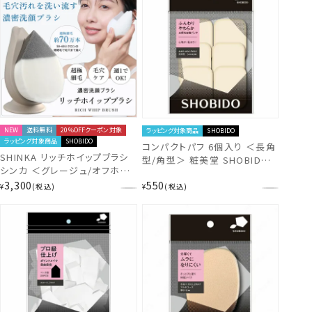
NEW
送料無料
20％OFFクーポン対象
ラッピング対象商品
SHOBIDO
ラッピング対象商品
SHOBIDO
コンパクトパフ 6個入り ＜長角
SHINKA リッチホイップブラシ
型/角型＞ 粧美堂 SHOBIDO
シンカ ＜グレージュ/オフホワ
shobido
イト/ブラック＞ 毛穴洗浄 とろ
3,300
550
¥
税込
¥
税込
ける濃密な泡×超極細毛 粧美
堂 SHOBIDO