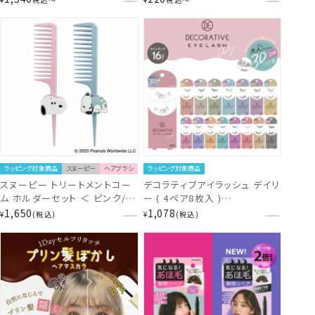
はさみ 家庭用 日本製) 粧美堂
SHOBIDO shobido
ラッピング対象商品
スヌーピー
ヘアブラシ
ラッピング対象商品
スヌーピー トリートメントコー
デコラティブアイラッシュ デイリ
ム ホルダーセット ＜ ピンク/ブ
ー ( 4ペア8枚入 )
ルー ＞ PEANUTS 粧美堂
Decorative Eyelash つけま
1,650
1,078
¥
税込
¥
税込
SHOBIDO
つげ 粧美堂 SHOBIDO