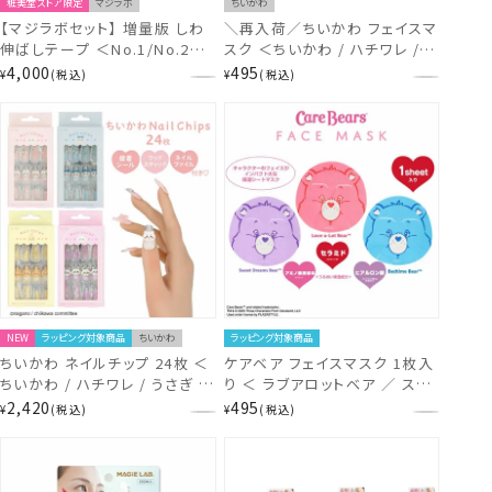
粧美堂ストア限定
マジラボ
ちいかわ
【マジラボセット】 増量版 しわ
＼再入荷／ちいかわ フェイスマ
伸ばしテープ ＜No.1/No.2＞
スク ＜ちいかわ / ハチワレ / う
＋ 専用フェイスクリーム
さぎ / モモンガ / 古本屋 ＞ シ
4,000
495
¥
税込
¥
税込
（120g） 【セット商品】
ートマスク chiikawa shobido
粧美堂
NEW
ラッピング対象商品
ちいかわ
ラッピング対象商品
ちいかわ ネイルチップ 24枚 ＜
ケアベア フェイスマスク 1枚入
ちいかわ / ハチワレ / うさぎ /
り ＜ ラブアロットベア ／ スウ
モモンガ ＞ セルフネイル
ィートドリームベア ／ ベッドタ
2,420
495
¥
税込
¥
税込
chiikawa shobido 粧美堂
イムベア ＞ care bears シー
トマスク 粧美堂 SHOBIDO