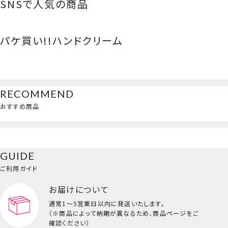
テコアラのマー
SNSで人気の商品
チ）
僕のヒーロー
森永ビスケット
ポケモン
星のカービィ
アカデミア
パケ買い!!ハンドクリーム
RECOMMEND
おすすめ商品
GUIDE
ご利用ガイド
お届けについて
通常1～5営業日以内に発送いたします。
（※商品によって納期が異なるため、商品ページをご
確認ください）