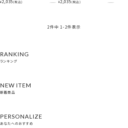
BeeHeartB BHB48898
BeeHeartB BHB48930
2,035
2,035
¥
税込
¥
税込
2
件中
1
-
2
件表示
RANKING
ランキング
NEW ITEM
新着商品
PERSONALIZE
あなたへのおすすめ