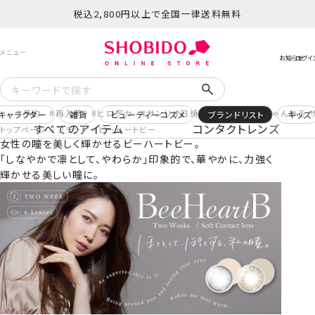
税込2,800円以上で全国一律送料無料
予約
再入荷
ヒロアカ
サンリオ日焼け
コスメヲタちゃんねる 
キャラクター
雑貨
ビューティーコスメ
ブランドリスト
キッズ
すべてのアイテム
コンタクトレンズ
トップページ
ブランド
ビーハートビー
女性の瞳を美しく輝かせるビーハートビー。
「しなやかで凛として、やわらか」印象的で、華やかに、力強く
輝かせる美しい瞳に。