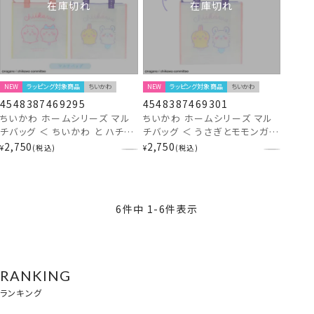
在庫切れ
在庫切れ
NEW
ラッピング対象商品
ちいかわ
NEW
ラッピング対象商品
ちいかわ
4548387469295
4548387469301
ちいかわ ホームシリーズ マル
ちいかわ ホームシリーズ マル
チバッグ ＜ ちいかわ と ハチワ
チバッグ ＜ うさぎとモモンガ
レ ／ うさぎ と モモンガ ＞
＞ CW46930 chiikawa
2,750
2,750
¥
税込
¥
税込
chiikawa 粧美堂 SHOBID
6
件中
1
-
6
件表示
RANKING
ランキング