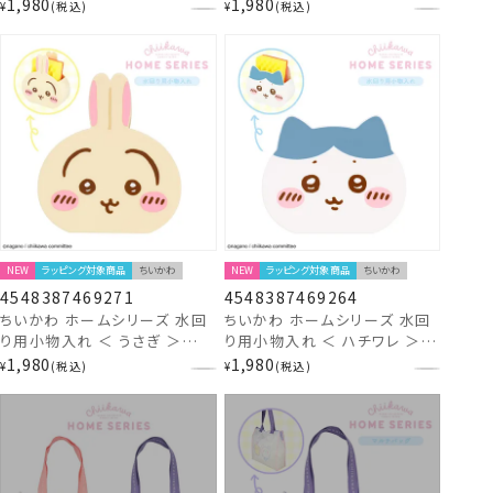
ハチワレ ／ うさぎ / モモンガ
CW46928 chiikawa
1,980
1,980
¥
税込
¥
税込
＞ chiikawa 粧美堂 SHOBID
NEW
ラッピング対象商品
ちいかわ
NEW
ラッピング対象商品
ちいかわ
4548387469271
4548387469264
ちいかわ ホームシリーズ 水回
ちいかわ ホームシリーズ 水回
り用小物入れ ＜ うさぎ ＞
り用小物入れ ＜ ハチワレ ＞
CW46927 chiikawa
CW46926 chiikawa
1,980
1,980
¥
税込
¥
税込