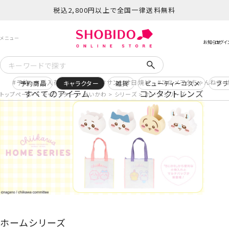
税込2,800円以上で全国一律送料無料
予約
再入荷
ヒロアカ
サンリオ日焼け
コスメヲタちゃんねる 
予約商品
キャラクター
雑貨
ビューティーコスメ
ブラ
すべてのアイテム
コンタクトレンズ
トップページ
キャラクター
ちいかわ
シリーズ
ホームシリーズ
ホームシリーズ