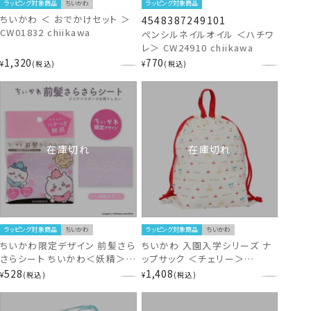
ラッピング対象商品
ちいかわ
ラッピング対象商品
ちいかわ ＜ おでかけセット ＞
4548387249101
CW01832 chiikawa
ペンシルネイルオイル ＜ハチワ
レ＞ CW24910 chiikawa
1,320
770
¥
税込
¥
税込
在庫切れ
在庫切れ
ラッピング対象商品
ちいかわ
ラッピング対象商品
ちいかわ
ちいかわ限定デザイン 前髪さら
ちいかわ 入園入学シリーズ ナ
さらシート ちいかわ＜妖精＞
ップサック ＜チェリー＞
CW74479 ちいかわ ヘアシリー
CW02898 chiikawa
528
1,408
¥
税込
¥
税込
ズ chiikawa