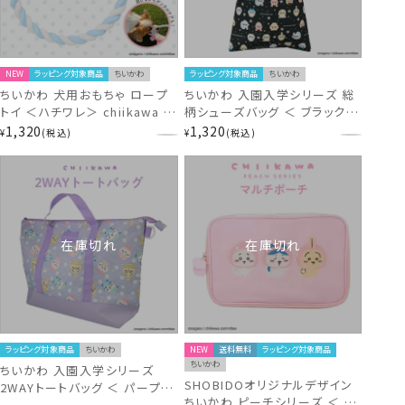
NEW
ラッピング対象商品
ちいかわ
ラッピング対象商品
ちいかわ
ちいかわ 犬用おもちゃ ロープ
ちいかわ 入園入学シリーズ 総
トイ ＜ハチワレ＞ chiikawa ペ
柄シューズバッグ ＜ ブラック
ットグッズ CW20718
＞ CW43723
1,320
1,320
¥
税込
¥
税込
在庫切れ
在庫切れ
ラッピング対象商品
ちいかわ
NEW
送料無料
ラッピング対象商品
ちいかわ
ちいかわ 入園入学シリーズ
SHOBIDOオリジナルデザイン
2WAYトートバッグ ＜ パープル
ちいかわ ピーチシリーズ ＜ マ
＞ CW43709