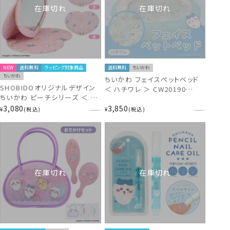
在庫切れ
在庫切れ
NEW
送料無料
ラッピング対象商品
送料無料
ちいかわ
ちいかわ
ちいかわ フェイスペットベッド
SHOBIDOオリジナルデザイン
＜ ハチワレ ＞ CW20190
ちいかわ ピーチシリーズ ＜ ハ
chiikawa ペットグッズ
ート型ファブリックミラー ＞
3,080
3,850
¥
税込
¥
税込
chiikawa CW46485
在庫切れ
在庫切れ