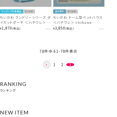
ラッピング対象商品
ちいかわ
送料無料
ちいかわ
ちいかわ ランドリーシリーズ ダ
ちいかわ ドーム型ペットハウス
イカットポーチ ＜ハチワレ＞
＜ハチワレ＞ chiikawa
CW46436 chiikawa
CW20902
1,870
3,850
¥
税込
¥
税込
78
件中
61
-
78
件表示
1
2
3
RANKING
ランキング
NEW ITEM