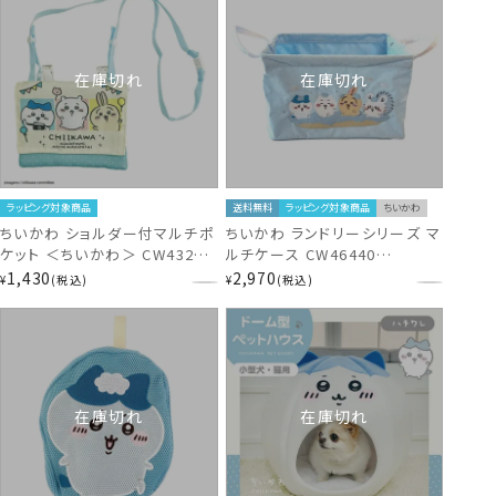
在庫切れ
在庫切れ
ラッピング対象商品
送料無料
ラッピング対象商品
ちいかわ
ちいかわ ショルダー付マルチポ
ちいかわ ランドリーシリーズ マ
ケット ＜ちいかわ＞ CW43205
ルチケース CW46440
chiikawa
chiikawa
1,430
2,970
¥
税込
¥
税込
在庫切れ
在庫切れ