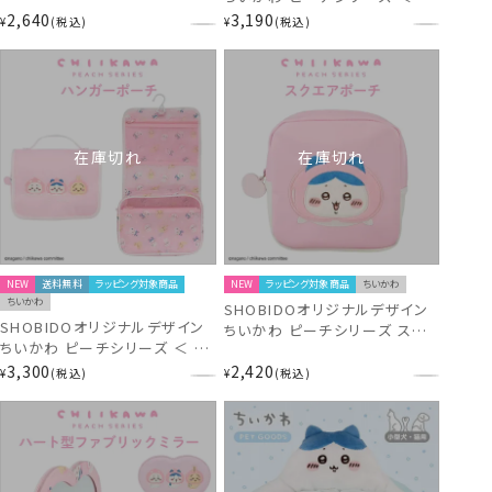
ルチポーチ ＞ chiikawa
2,640
3,190
¥
税込
¥
税込
CW46490
在庫切れ
在庫切れ
NEW
送料無料
ラッピング対象商品
NEW
ラッピング対象商品
ちいかわ
ちいかわ
SHOBIDOオリジナルデザイン
SHOBIDOオリジナルデザイン
ちいかわ ピーチシリーズ スク
ちいかわ ピーチシリーズ ＜ ハ
エアポーチ ＜ ハチワレ ＞
ンガーポーチ ＞ chiikawa
3,300
2,420
chiikawa CW46487
¥
税込
¥
税込
CW46489