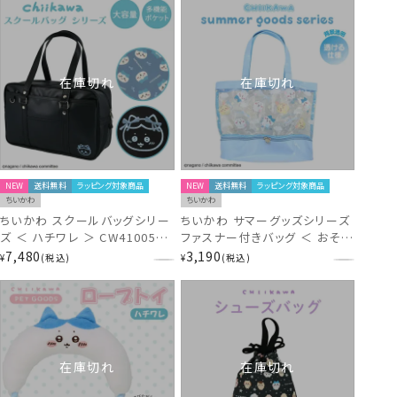
在庫切れ
在庫切れ
NEW
送料無料
ラッピング対象商品
NEW
送料無料
ラッピング対象商品
ちいかわ
ちいかわ
ちいかわ スクールバッグシリー
ちいかわ サマーグッズシリーズ
ズ ＜ ハチワレ ＞ CW41005
ファスナー付きバッグ ＜ おそら
chiikawa
＞ chiikawa CW43869
7,480
3,190
¥
税込
¥
税込
在庫切れ
在庫切れ