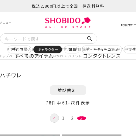
税込2,800円以上で全国一律送料無料
予約
再入荷
ヒロアカ
サンリオ日焼け
コスメヲタちゃんねる 
予約商品
キャラクター
雑貨
ビューティーコスメ
ブラ
すべてのアイテム
コンタクトレンズ
トップページ
キャラクター
ちいかわ
ハチワレ
ハチワレ
並び替え
78
件中
61
-
78
件表示
1
2
3