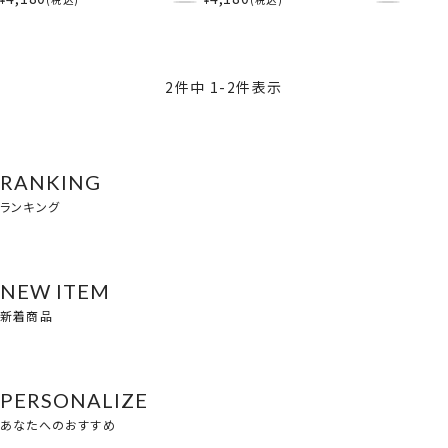
どれみ/はづき/あいこ/おんぷ
ワイト / ピンク ＞ 粧美堂
＞ 粧美堂 shobido
shobido
2
件中
1
-
2
件表示
RANKING
ランキング
NEW ITEM
新着商品
PERSONALIZE
あなたへのおすすめ