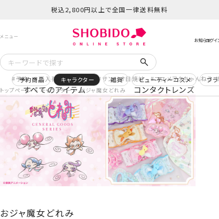
税込2,800円以上で全国一律送料無料
予約
再入荷
ヒロアカ
サンリオ日焼け
コスメヲタちゃんねる 
予約商品
キャラクター
雑貨
ビューティーコスメ
ブラ
すべてのアイテム
コンタクトレンズ
トップページ
キャラクター
おジャ魔女どれみ
おジャ魔女どれみ