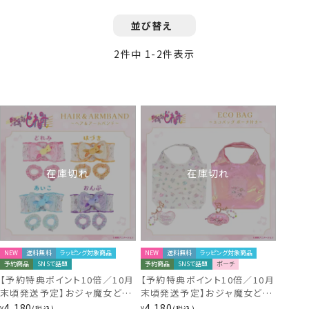
並び替え
2
件中
1
-
2
件表示
在庫切れ
在庫切れ
NEW
送料無料
ラッピング対象商品
NEW
送料無料
ラッピング対象商品
予約商品
SNSで話題
予約商品
SNSで話題
ポーチ
【予約特典ポイント10倍／10月
【予約特典ポイント10倍／10月
末頃発送予定】おジャ魔女どれ
末頃発送予定】おジャ魔女どれ
み ヘアバンド＆アームバンド ＜
み エコバッグ ポーチ付き ＜ ホ
4,180
4,180
¥
税込
¥
税込