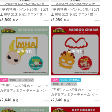
受付期間
受付期間
2026/08/03 10:00
〜
2026/08/24 23:59
2026/08/03 10:00
〜
2026/08/24 23:59
【予約特典ポイント10倍／12月
【予約特典ポイント10倍／12月
上旬頃発送予定】アニメ『僕の
上旬頃発送予定】アニメ『僕の
ヒーローアカデミア』 いっしょ
ヒーローアカデミア』 いっしょ
5,500
6,050
¥
税込
¥
税込
に！おでかけシリーズ ＜ トート
に！おでかけシリーズ スクール
バッグ ＞ ヒロアカ 粧美堂
バッグ ＜ 雄英高校 ＞ ヒロア
shobido
カ 粧美堂 shobido
在庫切れ
在庫切れ
NEW
僕のヒーローアカデミア
NEW
ラッピング対象商品
僕のヒーローアカデミア
【完売】アニメ『僕のヒーローア
【完売】アニメ『僕のヒーローア
カデミア』 ミラーチャーム ＜ 緑
カデミア』 ミラーチャーム ＜ エ
谷出久・爆豪勝己・轟焦凍 ＞
ンデヴァー・ホークス ＞
2,640
2,640
MH56942 ヒロアカ
¥
税込
¥
税込
MH56943 ヒロアカ