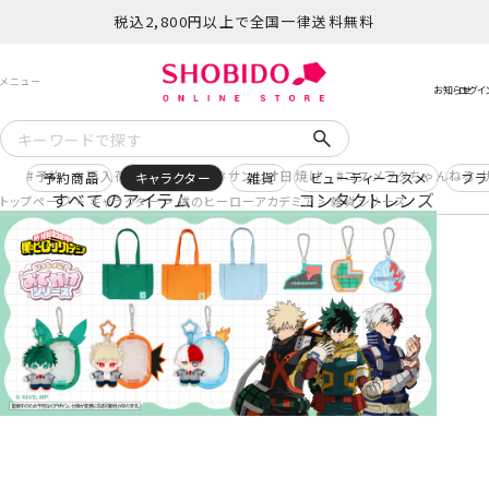
税込2,800円以上で全国一律送料無料
予約
再入荷
ヒロアカ
サンリオ日焼け
コスメヲタちゃんねる 
予約商品
キャラクター
雑貨
ビューティーコスメ
ブラ
すべてのアイテム
コンタクトレンズ
トップページ
キャラクター
僕のヒーローアカデミア
雑貨シリーズ