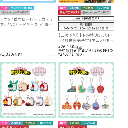
NEW
ラッピング対象商品
NEW
送料無料
予約商品
SNSで話題
僕のヒーローアカデミア
予約特典5％OFF
僕のヒーローアカデミア
アニメ『僕のヒーローアカデミ
こちらは予約商品です
ア』 PVCカードケース ＜ 轟焦
受付期間
2026/06/02 11:00
〜
2026/09/30 23:59
凍 ＞ MH30536 ヒロアカ
【二次予約】【予約特典5％OFF
／9月末発送予定】アニメ『僕の
ヒーローアカデミア』 防災リュ
26,180
¥
税込
予約特典★定価から【5%OFF】の
ックセット 粧美堂 shobido
1,320
24,871
¥
税込
¥
税込
MH56947 ヒロアカ
NEW
送料無料
予約商品
SNSで話題
NEW
予約商品
SNSで話題
予約特典ポイント10倍
予約特典ポイント10倍