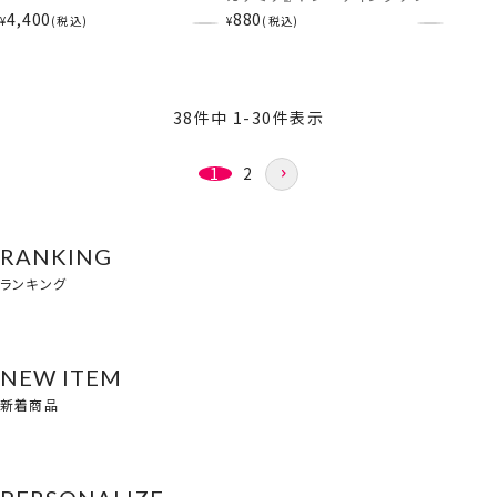
ルスタンド 僕のヒーローアカデ
4,400
880
のヒーローアカデミア
¥
税込
¥
税込
ミア MH56950 ヒロアカ
MH56949 ヒロアカ
38
件中
1
-
30
件表示
1
2
RANKING
ランキング
NEW ITEM
新着商品