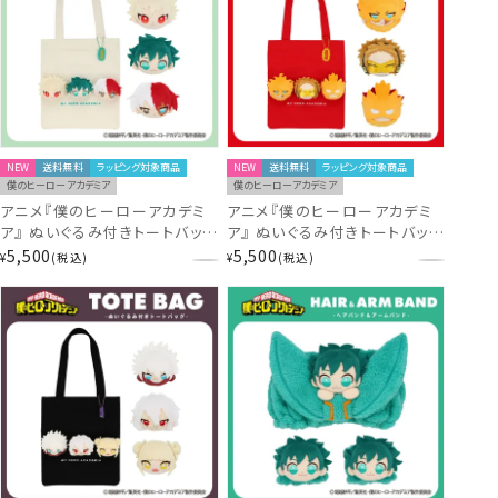
NEW
送料無料
ラッピング対象商品
NEW
送料無料
ラッピング対象商品
僕のヒーローアカデミア
僕のヒーローアカデミア
アニメ『僕のヒーローアカデミ
アニメ『僕のヒーローアカデミ
ア』 ぬいぐるみ付きトートバッグ
ア』 ぬいぐるみ付きトートバッグ
＜ 緑谷出久・爆豪勝己・轟焦凍
＜ エンデヴァー・ホークス ＞
5,500
5,500
¥
税込
¥
税込
＞ MH30488 ヒロアカ
MH30489 ヒロアカ