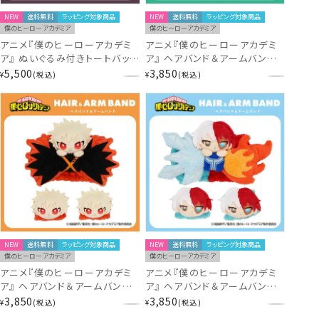
NEW
送料無料
ラッピング対象商品
NEW
送料無料
ラッピング対象商品
僕のヒーローアカデミア
僕のヒーローアカデミア
アニメ『僕のヒーローアカデミ
アニメ『僕のヒーローアカデミ
ア』 ぬいぐるみ付きトートバッグ
ア』 ヘアバンド＆アームバンド
＜ 死柄木弔・荼毘・トガヒミコ
＜ 緑谷出久 ＞ MH30491 ヒロ
5,500
3,850
¥
税込
¥
税込
＞ MH30490 ヒロアカ
アカ
NEW
送料無料
ラッピング対象商品
NEW
送料無料
ラッピング対象商品
僕のヒーローアカデミア
僕のヒーローアカデミア
アニメ『僕のヒーローアカデミ
アニメ『僕のヒーローアカデミ
ア』 ヘアバンド＆アームバンド
ア』 ヘアバンド＆アームバンド
＜ 爆豪勝己 ＞ MH30492 ヒロ
＜ 轟焦凍 ＞ MH30493 ヒロア
3,850
3,850
¥
税込
¥
税込
アカ
カ