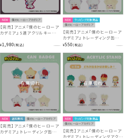
NEW
僕のヒーローアカデミア
NEW
ラッピング対象商品
僕のヒーローアカデミア
【完売】アニメ『僕のヒーローア
【完売】アニメ『僕のヒーローア
カデミア』 5連アクリルキーホル
カデミア』 トレーディング缶バッ
ダー ＜ 死柄木弔・荼毘・トガヒ
ジ 僕のヒーローアカデミア
1,980
550
ミコ ＞ MH56946 ヒロアカ
¥
税込
¥
税込
MH56948 ヒロアカ
在庫切れ
在庫切れ
NEW
送料無料
僕のヒーローアカデミア
NEW
ラッピング対象商品
僕のヒーローアカデミア
【完売】アニメ『僕のヒーローア
【完売】アニメ『僕のヒーローア
カデミア』 トレーディング缶バッ
カデミア』 トレーディングアクリ
ジ ＜ コンプリートセット ＞ 僕