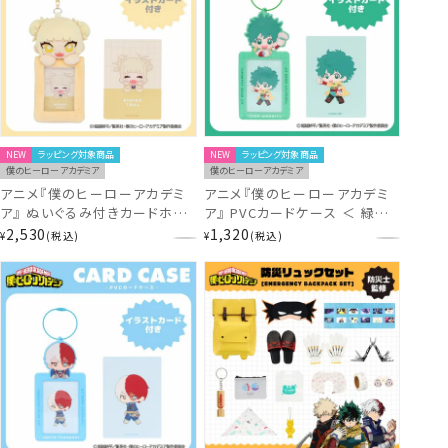
NEW
ラッピング対象商品
NEW
ラッピング対象商品
僕のヒーローアカデミア
僕のヒーローアカデミア
アニメ『僕のヒーローアカデミ
アニメ『僕のヒーローアカデミ
ア』 ぬいぐるみ付きカードホル
ア』 PVCカードケース ＜ 緑谷
ダー ＜ トガヒミコ ＞
出久 ＞ MH30534 ヒロアカ
2,530
1,320
¥
税込
¥
税込
MH30532 ヒロアカ