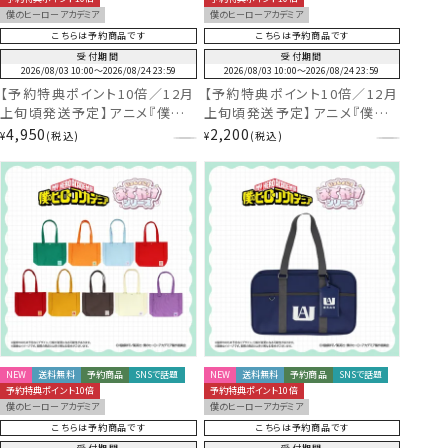
僕のヒーローアカデミア
僕のヒーローアカデミア
こちらは予約商品です
こちらは予約商品です
受付期間
受付期間
2026/08/03 10:00
〜
2026/08/24 23:59
2026/08/03 10:00
〜
2026/08/24 23:59
【予約特典ポイント10倍／12月
【予約特典ポイント10倍／12月
上旬頃発送予定】アニメ『僕の
上旬頃発送予定】アニメ『僕の
ヒーローアカデミア』 いっしょ
ヒーローアカデミア』 いっしょ
4,950
2,200
¥
税込
¥
税込
に！おでかけシリーズ ＜ ぷぷぐ
に！おでかけシリーズ ＜ ネーム
るみinポーチ ＞ ヒロアカ 粧美
タグ ＞ ヒロアカ 粧美堂
堂 shobido
shobido
NEW
送料無料
予約商品
SNSで話題
NEW
送料無料
予約商品
SNSで話題
予約特典ポイント10倍
予約特典ポイント10倍
僕のヒーローアカデミア
僕のヒーローアカデミア
こちらは予約商品です
こちらは予約商品です