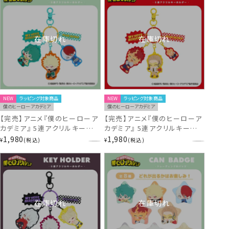
在庫切れ
在庫切れ
NEW
ラッピング対象商品
NEW
ラッピング対象商品
僕のヒーローアカデミア
僕のヒーローアカデミア
【完売】アニメ『僕のヒーローア
【完売】アニメ『僕のヒーローア
カデミア』 5連アクリルキーホル
カデミア』 5連アクリルキーホル
ダー ＜ 緑谷出久・爆豪勝己・
ダー ＜ エンデヴァー・ホークス
1,980
1,980
¥
税込
¥
税込
轟焦凍 ＞ MH56944 ヒロアカ
＞ MH56945 ヒロアカ
在庫切れ
在庫切れ