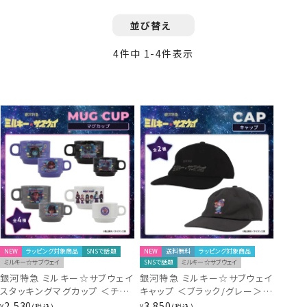
並び替え
4
件中
1
-
4
件表示
NEW
ラッピング対象商品
SNSで話題
NEW
送料無料
ラッピング対象商品
ミルキー☆サブウェイ
SNSで話題
ミルキー☆サブウェイ
銀河特急 ミルキー☆サブウェイ
銀河特急 ミルキー☆サブウェイ
スタッキングマグカップ ＜チハ
キャップ ＜ブラック/グレー＞
ル＆マキナ/カート＆マックス/ア
粧美堂 shobido
2,530
3,850
¥
税込
¥
税込