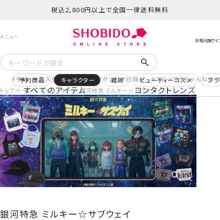
税込2,800円以上で全国一律送料無料
予約
再入荷
ヒロアカ
サンリオ日焼け
コスメヲタちゃんねる 
予約商品
キャラクター
雑貨
ビューティーコスメ
ブラ
すべてのアイテム
コンタクトレンズ
トップページ
キャラクター
銀河特急 ミルキー☆サブウェイ
銀河特急 ミルキー☆サブウェイ