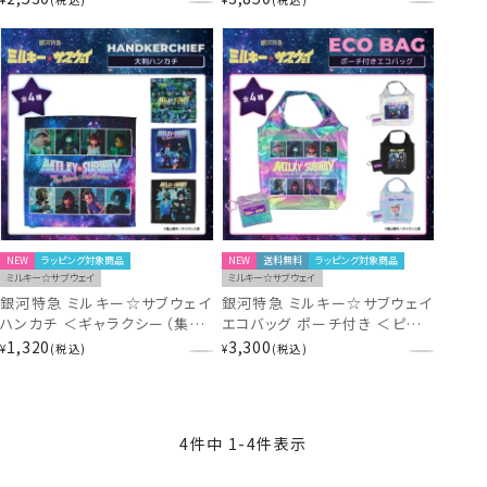
カネ＆カナタ/マグショット＆集
合＞ 粧美堂 shobido
NEW
ラッピング対象商品
NEW
送料無料
ラッピング対象商品
ミルキー☆サブウェイ
ミルキー☆サブウェイ
銀河特急 ミルキー☆サブウェイ
銀河特急 ミルキー☆サブウェイ
ハンカチ ＜ギャラクシー（集
エコバッグ ポーチ付き ＜ピン
合）/モザイク（集合）/チハル＆
クパープル（集合）/シルバー
1,320
3,300
¥
税込
¥
税込
マキナ/カート＆マックス＞ 粧
（集合）/カート＆マックス/ポッ
美堂 shobido
ピーくん＞ 粧美堂 shobido
4
件中
1
-
4
件表示