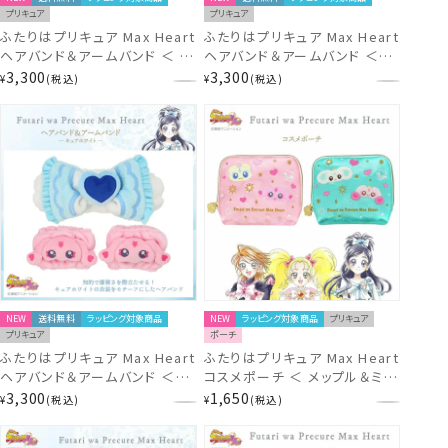
プリキュア
プリキュア
ふたりはプリキュア Max Heart
ふたりはプリキュア Max Heart
ヘアバンド＆アームバンド ＜ 全
ヘアバンド＆アームバンド ＜シ
3種 ＞ 粧美堂 SHOBIDO
ャイニールミナス＞ PR21262
3,300
3,300
¥
税込
¥
税込
NEW
送料無料
ラッピング対象商品
NEW
ラッピング対象商品
プリキュア
プリキュア
ポーチ
ふたりはプリキュア Max Heart
ふたりはプリキュア Max Heart
ヘアバンド＆アームバンド ＜キ
コスメポーチ ＜ メップル＆ミッ
ュアホワイト＞ PR21261
プル/ポルン＆ルルン ＞ 粧美堂
3,300
1,650
¥
税込
¥
税込
SHOBIDO