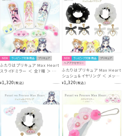
NEW
ラッピング対象商品
プリキュア
NEW
ラッピング対象商品
プリキュア
ヘアアクセサリー
ふたりはプリキュア Max Heart
ふたりはプリキュア Max Heart
スライドミラー ＜ 全7種 ＞ 粧
シュシュ＆イヤリング ＜ メップ
美堂 SHOBIDO
ル/ミップル ＞ 粧美堂
1,320
1,320
¥
税込
¥
税込
SHOBIDO