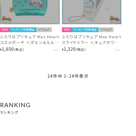
NEW
ラッピング対象商品
プリキュア
NEW
ラッピング対象商品
プリキュア
ふたりはプリキュア Max Heart
ふたりはプリキュア Max Heart
コスメポーチ ＜ポルン＆ルルン
スライドミラー ＜キュアホワイ
＞ PR21418
ト＞ PR21302
1,650
1,320
¥
税込
¥
税込
14
件中
1
-
14
件表示
RANKING
ランキング