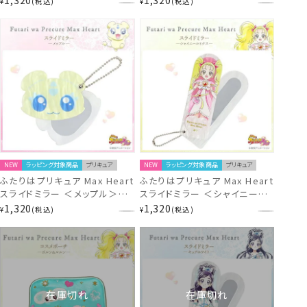
¥
税込
¥
税込
NEW
ラッピング対象商品
プリキュア
NEW
ラッピング対象商品
プリキュア
ふたりはプリキュア Max Heart
ふたりはプリキュア Max Heart
スライドミラー ＜メップル＞
スライドミラー ＜シャイニール
PR21408
ミナス＞ PR21407
1,320
1,320
¥
税込
¥
税込
在庫切れ
在庫切れ