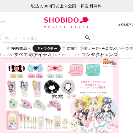
税込2,800円以上で全国一律送料無料
予約
再入荷
ヒロアカ
サンリオ日焼け
コスメヲタちゃんねる 
予約商品
キャラクター
雑貨
ビューティーコスメ
ブラ
すべてのアイテム
コンタクトレンズ
トップページ
キャラクター
プリキュアシリーズ
シリーズ
ふたりはプリキュア Max