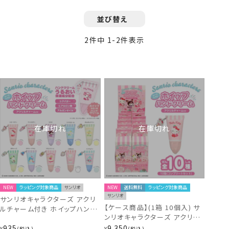
並び替え
2
件中
1
-
2
件表示
在庫切れ
在庫切れ
NEW
ラッピング対象商品
サンリオ
NEW
送料無料
ラッピング対象商品
サンリオ
サンリオキャラクターズ アクリ
【ケース商品】(1箱 10個入) サ
ルチャーム付き ホイップハンド
ンリオキャラクターズ アクリル
クリーム ＜ 全10種 ＞
チャーム付き ホイップハンドク
935
9,350
SA33365
¥
税込
¥
税込