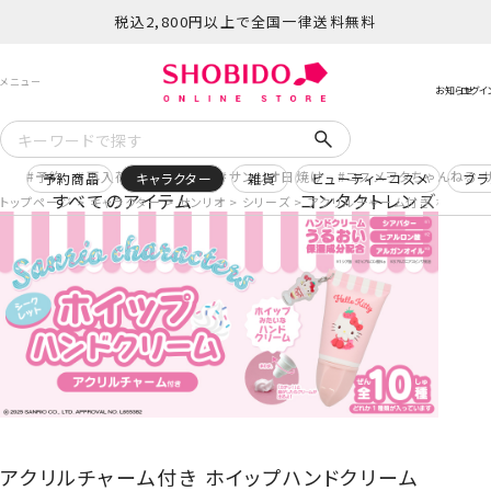
税込2,800円以上で全国一律送料無料
予約
再入荷
ヒロアカ
サンリオ日焼け
コスメヲタちゃんねる 
予約商品
キャラクター
雑貨
ビューティーコスメ
ブラ
すべてのアイテム
コンタクトレンズ
トップページ
キャラクター
サンリオ
シリーズ
アクリルチャーム付き ホイップ
アクリルチャーム付き ホイップハンドクリーム