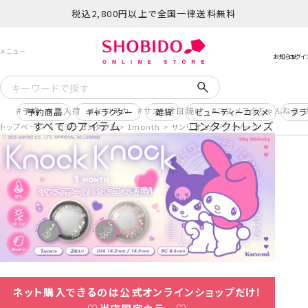
税込2,800円以上で全国一律送料無料
予約
再入荷
ヒロアカ
サンリオ日焼け
コスメヲタちゃんねる 
予約商品
キャラクター
雑貨
ビューティーコスメ
ブラ
すべてのアイテム
コンタクトレンズ
トップページ
カラーコンタクト
1month
サンリオ by ノックノック
ネット購入できるのは公式オンラインショップだけ！