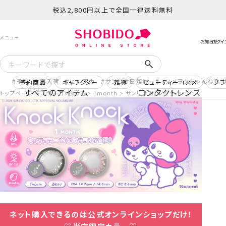
税込2,800円以上で全国一律送料無料
予約
再入荷
ヒロアカ
サンリオ日焼け
コスメヲタちゃんねる 
予約商品
キャラクター
雑貨
ビューティーコスメ
ブラ
すべてのアイテム
コンタクトレンズ
トップページ
カラーコンタクト
1month
サンリオ by ノックノック
ネット購入できるのは公式オンラインショップだけ！