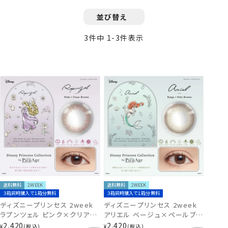
並び替え
3
件中
1
-
3
件表示
送料無料
2WEEK
送料無料
2WEEK
３箱同時購入で１箱分無料
３箱同時購入で１箱分無料
ディズニープリンセス 2week
ディズニープリンセス 2week
ラプンツェル ピンク×クリアブ
アリエル ベージュ×ペールブラ
ラウン [6枚入] Disney
ウン [6枚入] Disney
2,420
2,420
¥
税込
¥
税込