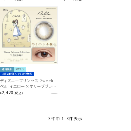
Princess Collection by
Princess Collection by
PienAge PA-DN93500
PienAge PA-DN93468
送料無料
2WEEK
３箱同時購入で１箱分無料
ディズニープリンセス 2week
ベル イエロー×オリーブブラウ
ン [6枚入] Disney Princess
2,420
¥
税込
Collection by PienAge PA-
DN93436
3
件中
1
-
3
件表示