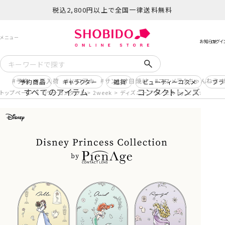
税込2,800円以上で全国一律送料無料
予約
再入荷
ヒロアカ
サンリオ日焼け
コスメヲタちゃんねる 
予約商品
キャラクター
雑貨
ビューティーコスメ
ブラ
すべてのアイテム
コンタクトレンズ
トップページ
カラーコンタクト
2week
ディズニープリンセス by ピエナージュ