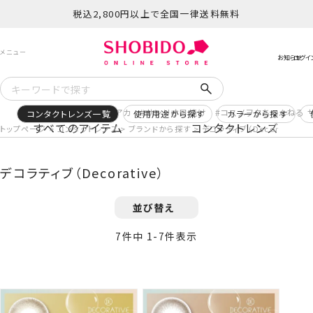
税込2,800円以上で全国一律送料無料
予約
再入荷
ヒロアカ
サンリオ日焼け
コスメヲタちゃんねる 
コンタクトレンズ一覧
使用用途から探す
カラーから探す
すべてのアイテム
コンタクトレンズ
トップページ
コンタクトレンズ
ブランドから探す
デコラティブ（Decorative）
デコラティブ（Decorative）
並び替え
7
件中
1
-
7
件表示