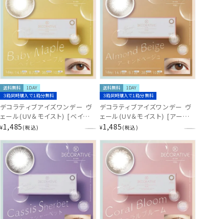
送料無料
1DAY
送料無料
1DAY
３箱同時購入で１箱分無料
３箱同時購入で１箱分無料
デコラティブアイズワンデー ヴ
デコラティブアイズワンデー ヴ
ェール(UV＆モイスト) [ベイビ
ェール(UV＆モイスト) [アーモ
ーメープル][10枚入] SE44496
ンドベージュ][10枚入]
1,485
1,485
¥
税込
¥
税込
SE44526