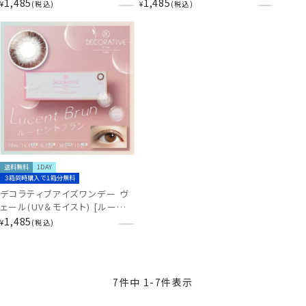
ミスト][10枚入] SE48712
グラス][10枚入] SE48742
1,485
1,485
¥
税込
¥
税込
送料無料
1DAY
３箱同時購入で１箱分無料
デコラティブアイズワンデー ヴ
ェール(UV＆モイスト) [ルーセ
ントブラン][10枚入] SE48772
1,485
¥
税込
7
件中
1
-
7
件表示