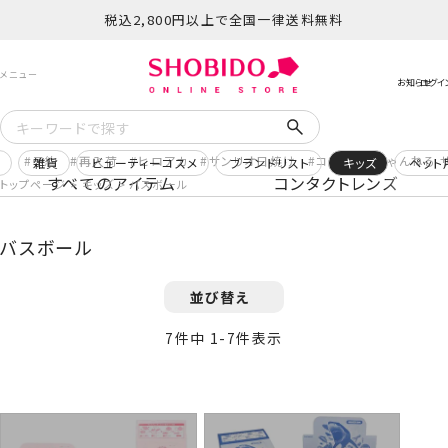
税込2,800円以上で全国一律送料無料
予約
再入荷
ヒロアカ
サンリオ日焼け
コスメヲタちゃんねる 
ー
雑貨
ビューティーコスメ
ブランドリスト
キッズ
ペット
すべてのアイテム
コンタクトレンズ
トップページ
キッズ
バスボール
バスボール
並び替え
7
件中
1
-
7
件表示