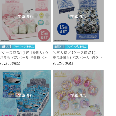
在庫切れ
在庫切れ
送料無料
ラッピング対象商品
送料無料
ラッピング対象商品
【ケース商品】(1箱 15個入) う
＼再入荷／【ケース商品】(1
さまる バスボール 全5種 ＜い
箱/15個入) バスボール 釣りス
ちごミルクの香り＞
ピリッツ ＜ソーダの香り＞
8,250
8,250
¥
税込
¥
税込
US21569_15set
FS46677 全5種類
在庫切れ
在庫切れ