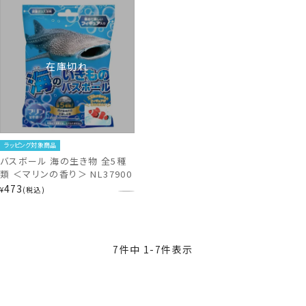
在庫切れ
ラッピング対象商品
バスボール 海の生き物 全5種
類 ＜マリンの香り＞ NL37900
473
¥
税込
7
件中
1
-
7
件表示