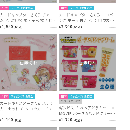
NEW
ラッピング対象商品
NEW
ラッピング対象商品
カードキャプターさくら チャー
カードキャプターさくら エコバ
ム ＜ 封印の杖 / 星の杖 / ロケ
ッグ ポーチ付き ＜ クロウカー
ットビート / CLEAR ＞ CLAMP
ド / クリアカード ＞ CLAMP 粧
1,650
3,300
¥
税込
¥
税込
粧美堂 SHOBIDO CCさくら
美堂 SHOBIDO CCさくら
在庫切れ
在庫切れ
NEW
ラッピング対象商品
NEW
ラッピング対象商品
たべっ子どうぶつ
カードキャプターさくら ステッ
ギンビス たべっ子どうぶつ THE
カーセット ＜ クロウカード / ク
MOVIE ポーチ&ハンドクリーム
リアカード ＞ CLAMP 粧美堂
セット ＜ 全6種 ＞ 粧美堂
1,100
1,320
SHOBIDO CCさくら
¥
税込
¥
税込
SHOBIDO