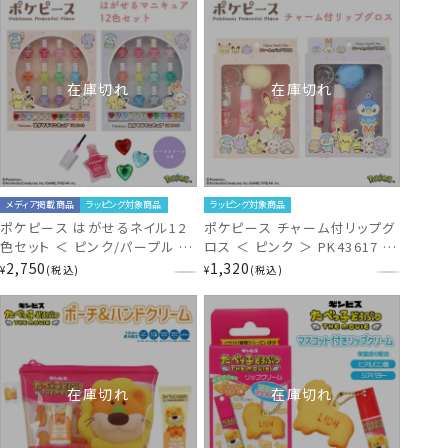
在庫切れ
在庫切れ
メディア掲載商品
ラッピング対象商品
ラッピング対象商品
ポケピース はがせるネイル12
ポケピース チャーム付リップグ
色セット ＜ ピンク/パープル ＞
ロス ＜ ピンク ＞ PK43617 ポ
粧美堂 SHOBIDO
ケモン
2,750
1,320
¥
税込
¥
税込
在庫切れ
在庫切れ