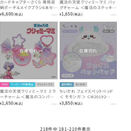
カードキャプターさくら 専用収
魔法の天使クリィミーマミ バッ
納ポーチ＆メイクブラシ6本セッ
グチャーム ＜魔法のステッキ /
ト CC20009
魔法のコンパクト ＞ shobido
6,600
1,650
¥
税込
¥
税込
粧美堂
在庫切れ
在庫切れ
NEW
ラッピング対象商品
クリィミーマミ
送料無料
ちいかわ
魔法の天使クリィミーマミ ミラ
ちいかわ フェイスペットベッド
ーチャーム ＜魔法のコンパクト
＜ モモンガ ＞ CW20192
/ ルミナスター ＞ shobido 粧
chiikawa ペットグッズ
1,650
3,850
¥
税込
¥
税込
美堂
218
件中
181
-
210
件表示