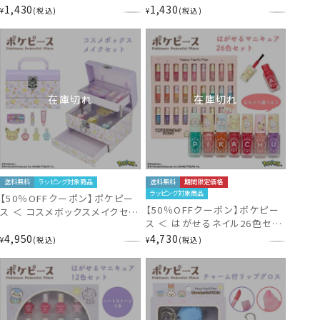
クロミ パープル＞ SA43794
クロミ ピンク＞ SA43645
1,430
1,430
¥
税込
¥
税込
在庫切れ
在庫切れ
送料無料
ラッピング対象商品
送料無料
期間限定価格
ラッピング対象商品
【50％OFFクーポン】ポケピー
【50％OFFクーポン】ポケピー
ス ＜ コスメボックスメイクセッ
ス ＜ はがせるネイル26色セッ
ト ＞ PK43624 ポケモン
ト ＞ PK43623 ポケモン
4,950
4,730
¥
税込
¥
税込