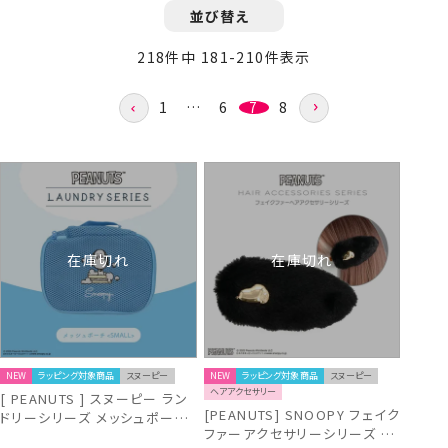
並び替え
218
件中
181
-
210
件表示
1
…
6
7
8
在庫切れ
在庫切れ
NEW
ラッピング対象商品
スヌーピー
NEW
ラッピング対象商品
スヌーピー
ヘアアクセサリー
[ PEANUTS ] スヌーピー ラン
[PEANUTS] SNOOPY フェイク
ドリーシリーズ メッシュポーチ
ファーアクセサリーシリーズ 前
＜ SMALL ＞ 粧美堂 shobido