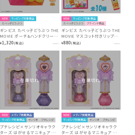
NEW
ラッピング対象商品
NEW
ラッピング対象商品
たべっ子どうぶつ
たべっ子どうぶつ
ブラインド商品
ギンビス たべっ子どうぶつ THE
ギンビス たべっ子どうぶつ THE
MOVIE ポーチ&ハンドクリーム
MOVIE マスコット付きリップク
セット ＜ らいおんくん ＞
リーム ＜ 全10種 ＞
1,320
880
¥
税込
¥
税込
TBK33449
TBK33429
在庫切れ
在庫切れ
NEW
メディア掲載商品
NEW
メディア掲載商品
ラッピング対象商品
サンリオ
プチレシピ
ラッピング対象商品
サンリオ
プチレシピ
プチレシピ×サンリオキャラク
プチレシピ×サンリオキャラク
ターズ はがせるマニキュア ＜
ターズ はがせるマニキュア ＜