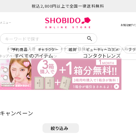
税込2,800円以上で全国一律送料無料
予約
再入荷
ヒロアカ
サンリオ日焼け
コスメヲタちゃんねる 
予約商品
キャラクター
雑貨
ビューティーコスメ
ブラ
すべてのアイテム
コンタクトレンズ
トップページ
特集
キャンペーン
キャンペーン
絞り込み