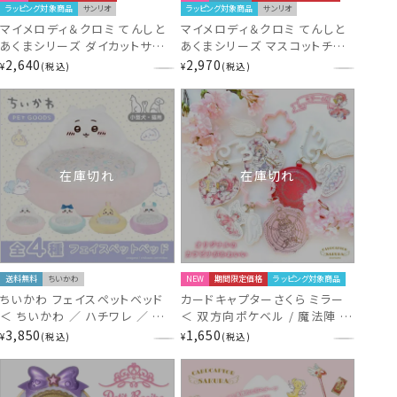
ラッピング対象商品
サンリオ
ラッピング対象商品
サンリオ
マイメロディ＆クロミ てんしと
マイメロディ＆クロミ てんしと
あくまシリーズ ダイカットサガ
あくまシリーズ マスコットチャ
ラポーチ ＜ マイメロディ / ク
ーム ＜ マイメロディ / クロミ
2,640
2,970
¥
税込
¥
税込
ロミ ＞ サンリオ 粧美堂
＞ サンリオ 粧美堂 SHOBIDO
SHOBIDO サンリオ
サンリオ
在庫切れ
在庫切れ
送料無料
ちいかわ
NEW
期間限定価格
ラッピング対象商品
ちいかわ フェイスペットベッド
カードキャプターさくら ミラー
＜ ちいかわ ／ ハチワレ ／ う
＜ 双方向ポケベル / 魔法陣 /
さぎ ／ モモンガ ＞ chiikawa
クロウカード / さくらカード ＞
3,850
1,650
¥
税込
¥
税込
shobido 粧美堂
CLAMP 粧美堂 SHOBIDO CC
さくら