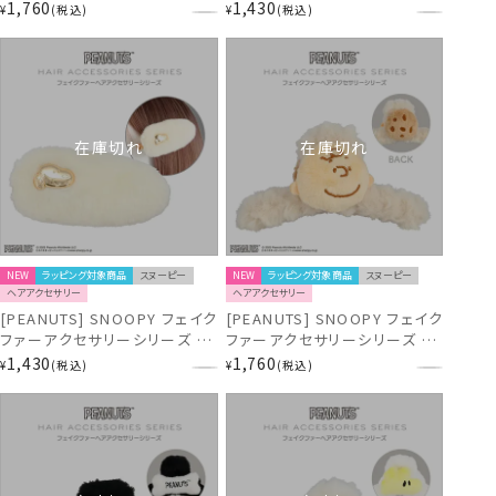
髪クリップ ＜ ブラック ＞
1,760
1,430
¥
税込
¥
税込
SN46942
在庫切れ
在庫切れ
NEW
ラッピング対象商品
スヌーピー
NEW
ラッピング対象商品
スヌーピー
ヘアアクセサリー
ヘアアクセサリー
[PEANUTS] SNOOPY フェイク
[PEANUTS] SNOOPY フェイク
ファーアクセサリーシリーズ 前
ファーアクセサリーシリーズ バ
髪クリップ ＜ オフホワイト ＞
ンスクリップ ＜ チャーリー・ブ
1,430
1,760
¥
税込
¥
税込
SN46941
ラウン ＞ SN46940