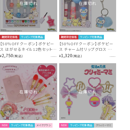
在庫切れ
在庫切れ
期間限定価格
ラッピング対象商品
期間限定価格
ラッピング対象商品
【50％OFFクーポン】ポケピー
【50％OFFクーポン】ポケピー
ス はがせるネイル12色セット
ス チャーム付リップグロス ＜
＜ パープル ＞ PK43622 ポケ
パープル ＞ PK43618 ポケモ
2,750
1,320
¥
税込
¥
税込
モン
ン
在庫切れ
在庫切れ
NEW
ラッピング対象商品
メイクブラシ
NEW
ラッピング対象商品
クリィミーマミ