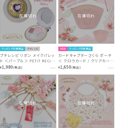
在庫切れ
在庫切れ
ラッピング対象商品
プチレシピ
NEW
ラッピング対象商品
プチレシピ リボン メイクパレッ
カードキャプターさくら ポーチ
ト ＜パープル＞ PETiT RECiPE
＜ クロウカード / クリアカード
Ribbon -大人用化粧品-
＞ CLAMP 粧美堂 SHOBIDO
1,980
1,650
¥
税込
¥
税込
NL41305
CCさくら
在庫切れ
在庫切れ