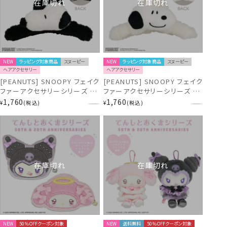
在庫切れ
在庫切れ
NEW
ラッピング対象商品
スヌーピー
NEW
ラッピング対象商品
スヌーピー
ヘアアクセサリー
ヘアアクセサリー
[PEANUTS] SNOOPY フェイク
[PEANUTS] SNOOPY フェイク
ファーアクセサリーシリーズ バ
ファーアクセサリーシリーズ バ
ンスクリップ ＜ スヌーピー ＞
ンスクリップ ＜ スヌーピー＆ウ
1,760
1,760
¥
税込
¥
税込
SN46939
ッドストック ＞ SN46938
在庫切れ
在庫切れ
NEW
50％OFFクーポン対象
NEW
送料無料
50％OFFクーポン対象