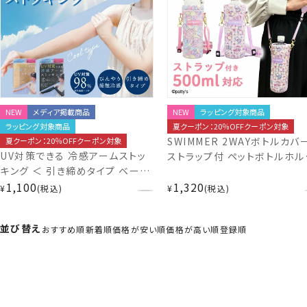
NEW
メディア掲載商品
NEW
ラッピング対象商品
ラッピング対象商品
夏クーポン：20％OFFクーポン対象
SWIMMER 2WAYボトルカバ
夏クーポン：20％OFFクーポン対象
UV対策できる 冷感アームストッ
ストラップ付 ペットボトルホル
キング ＜ 引き締めタイプ ベージ
ー ＜ パープル/ピンク ＞ 粧
ュ/引き締めタイプ ブラック ＞ 粧
1,100
1,320
SHOBIDO
¥
税込
¥
税込
美堂 SHOBIDO
並び替え
おすすめ順
新着順
価格が安い順
価格が高い順
登録順