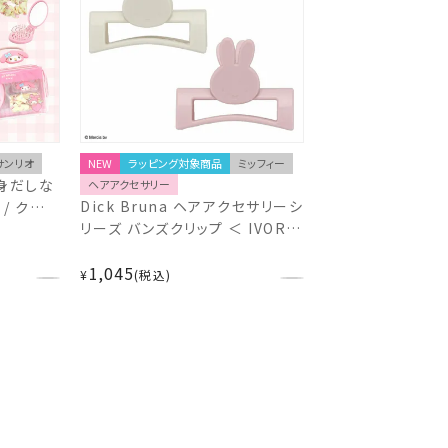
サンリオ
NEW
ラッピング対象商品
ミッフィー
身だしな
ヘアアクセサリー
Dick Bruna ヘアアクセサリーシ
/ クロミ
リーズ バンズクリップ ＜ IVORY
リオ 粧美
＞ MF46394
1,045
¥
税込