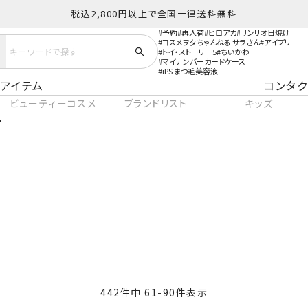
税込2,800円以上で全国一律送料無料
予約
再入荷
ヒロアカ
サンリオ日焼け
コスメヲタちゃんねる サラさん
アイプリ
トイ・ストーリー5
ちいかわ
マイナンバーカードケース
iPS まつ毛美容液
アイテム
コンタク
ビューティーコスメ
ブランドリスト
キッズ
442
件中
61
-
90
件表示