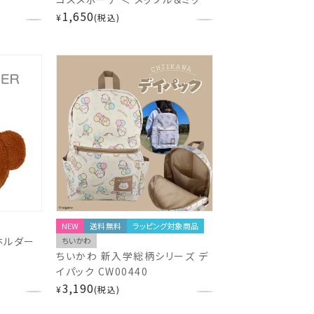
ル/ポルン＆ルルン ＞ 粧美堂
1,650
¥
税込
SHOBIDO
NEW
送料無料
ラッピング対象商品
ーホルダー
ちいかわ
ちいかわ 新入学総柄シリーズ デ
イパック CW00440
3,190
¥
税込