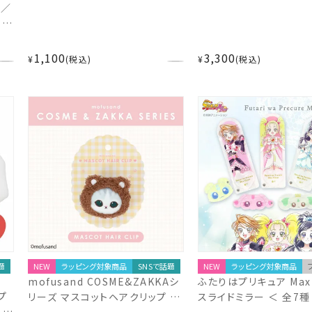
F／
ヒー
セ
47
1,100
3,300
¥
税込
¥
税込
題
NEW
ラッピング対象商品
SNSで話題
NEW
ラッピング対象商品
mofusand COSME&ZAKKAシ
ふたりはプリキュア Max 
プ
リーズ マスコットヘアクリップ ＜
スライドミラー ＜ 全7種
 ＜