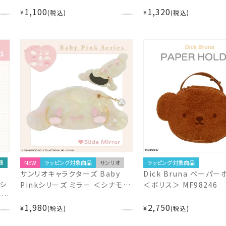
くま＞ MD56858 モフサンド
堂 SHOBIDO
1,100
1,320
¥
税込
¥
税込
題
NEW
ラッピング対象商品
サンリオ
ラッピング対象商品
サンリオキャラクターズ Baby
Dick Bruna ペーパ
Aシ
Pinkシリーズ ミラー ＜シナモロ
＜ボリス＞ MF98246
＞
ール＞ CM56890
1,980
2,750
¥
税込
¥
税込