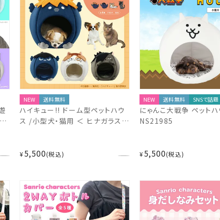
NEW
送料無料
NEW
送料無料
SNSで話題
遊
ハイキュー!! ドーム型ペットハウ
にゃんこ大戦争 ペットハ
 ＜
ス /小型犬・猫用 ＜ ヒナガラス /
NS21985
マ
カゲガラス / ケンマネコ / クロオ
ム
ネコ ＞ ペットドーム型 粧美堂
5,500
5,500
ー
SHOBIDO
¥
税込
¥
税込