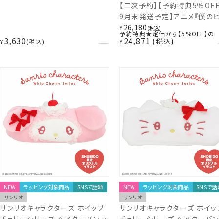
【二次予約】【予約特典5％OF
9月末発送予定】アニメ『僕の
ローアカデミア』 防災リュック
26,180
¥
税込
予約特典★定価から【5%OFF】の
ット 粧美堂 shobido MH569
3,630
24,871
税込
¥
税込
¥
ヒロアカ
NEW
ラッピング対象商品
SNSで話題
NEW
ラッピング対象商品
SNSで話
サンリオ
サンリオ
サンリオキャラクターズ ホイップ
サンリオキャラクターズ ホイッ
チェリーシリーズ ヘアターバン ＜
チェリーシリーズ ヘアターバン