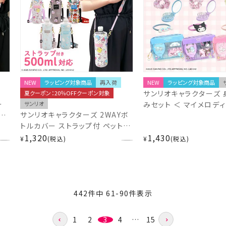
NEW
ラッピング対象商品
再入荷
NEW
ラッピング対象商品
サンリオキャラクターズ 
夏クーポン：20％OFFクーポン対象
ー
サンリオ
みセット ＜ マイメロディ 
サンリオキャラクターズ 2WAYボ
ダ
/ シナモロール ＞ サン
トルカバー ストラップ付 ペットボ
美堂
堂 SHOBIDO
トルホルダー 水筒カバー 粧美堂
1,320
1,430
¥
税込
¥
税込
SHOBIDO
442
件中
61
-
90
件表示
1
2
3
4
…
15