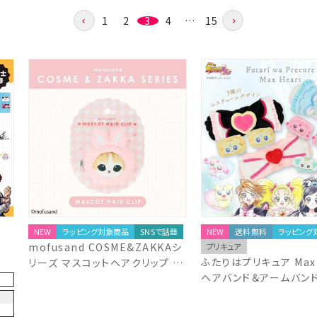
1
2
3
4
…
15
NEW
ラッピング対象商品
SNSで話題
NEW
送料無料
ラッピング
mofusand COSME&ZAKKAシ
プリキュア
ふたりはプリキュア Max 
リーズ マスコットヘアクリップ ＜
ヘアバンド＆アームバンド
うさぎ＞ MD56857 モフサンド
種 ＞ 粧美堂 SHOBIDO