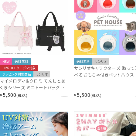
NEW
送料無料
送料無料
サンリオ
サンリオキャラクターズ 取って
50％OFFクーポン対象
ラッピング対象商品
サンリオ
べるおもちゃ付きペットハウス
マイメロディ＆クロミ てんしとあ
小型犬・猫用＞ ハローキティ 
くまシリーズ ミニトートバッグ ＜
イメロディ ハンギョドン ポムポ
マイメロディ / クロミ ＞ サンリオ
5,500
5,500
プリン シナモロール クロミ ド
¥
税込
¥
税込
粧美堂 SHOBIDO サンリオ
ム型 犬 猫 室内用