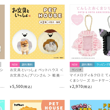
NEW
送料無料
NEW
送料無料
ラッピング
シ
お文具といっしょ ペットハウス ＜
サンリオ
マイメロディ＆クロミ て
お文具さん/プリンさん ＞ 粧美堂
くまシリーズ カードケース
SHOBIDO
5,500
イメロディ / クロミ ＞ 
2,970
¥
税込
¥
税込
粧美堂 SHOBIDO サン