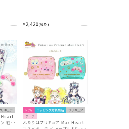
2,420
¥
税込
プリキュア
NEW
ラッピング対象商品
プリキュア
Heart
ポーチ
ふたりはプリキュア Max Heart
 ＞ 粧美
コスメポーチ ＜ メップル＆ミップ