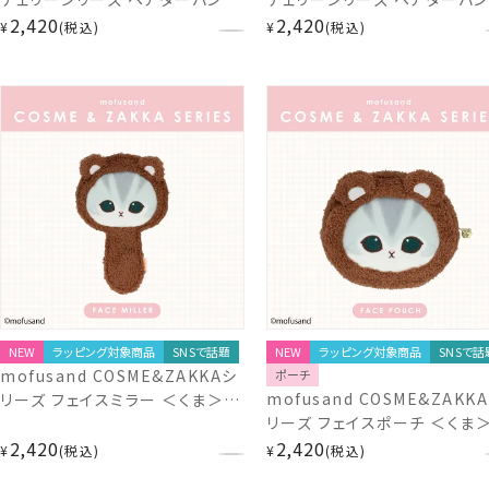
マイメロディ＞ MM56485
2,420
ハローキティ＞ KT56484
2,420
¥
税込
¥
税込
NEW
ラッピング対象商品
SNSで話題
NEW
ラッピング対象商品
SNSで話
mofusand COSME&ZAKKAシ
ポーチ
mofusand COSME&ZAKK
リーズ フェイスミラー ＜くま＞
リーズ フェイスポーチ ＜くま
MD56860 モフサンド
2,420
MD56862 モフサンド
2,420
¥
税込
¥
税込