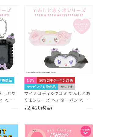
対象商品
NEW
50％OFFクーポン対象
ラッピング対象商品
サンリオ
んしとあ
マイメロディ＆クロミ てんしとあ
 ＜ マ
くまシリーズ ヘアターバン ＜ マ
サンリオ
イメロディ / クロミ ＞ サンリオ
2,420
¥
税込
リオ
粧美堂 SHOBIDO サンリオ