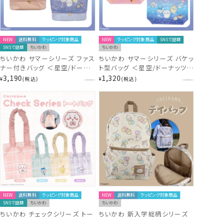
NEW
送料無料
ラッピング対象商品
NEW
ラッピング対象商品
SNSで話題
SNSで話題
ちいかわ
ちいかわ
ちいかわ サマーシリーズ ファス
ちいかわ サマーシリーズ バケッ
ナー付きバッグ ＜星空/ドーナ
ト型バッグ ＜星空/ドーナッツ＞
ッツ＞ サマーバッグ ビニールバ
サマーバッグ ビニールバッグ 粧
3,190
1,320
¥
税込
¥
税込
ッグ 粧美堂 shobido
美堂 shobido
NEW
送料無料
ラッピング対象商品
NEW
送料無料
ラッピング対象商品
SNSで話題
ちいかわ
ちいかわ
ちいかわ チェックシリーズ トー
ちいかわ 新入学総柄シリーズ