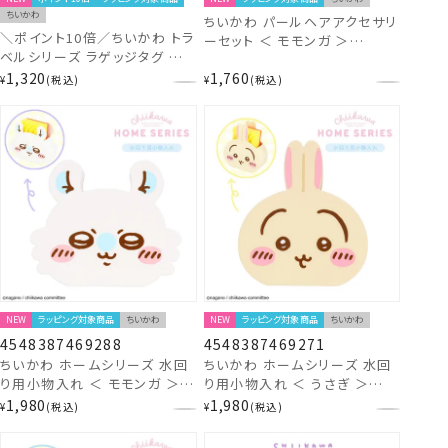
ちいかわ
ちいかわ パールヘアアクセサリ
＼ポイント10倍／ちいかわ トラ
ーセット ＜ モモンガ ＞
ベルシリーズ ラゲッジタグ ＜
CW34953 chiikawa
ハチワレ ＞ CW38383
1,320
1,760
¥
税込
¥
税込
chiikawa
NEW
ラッピング対象商品
ちいかわ
NEW
ラッピング対象商品
ちいかわ
4548387469288
4548387469271
ちいかわ ホームシリーズ 水回
ちいかわ ホームシリーズ 水回
り用小物入れ ＜ モモンガ ＞
り用小物入れ ＜ うさぎ ＞
CW46928 chiikawa
CW46927 chiikawa
1,980
1,980
¥
税込
¥
税込