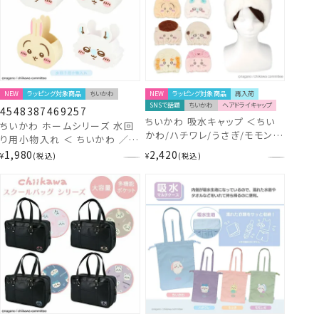
NEW
ラッピング対象商品
ちいかわ
NEW
ラッピング対象商品
再入荷
SNSで話題
ちいかわ
ヘアドライキャップ
4548387469257
ちいかわ 吸水キャップ ＜ちい
ちいかわ ホームシリーズ 水回
かわ/ハチワレ/うさぎ/モモン
り用小物入れ ＜ ちいかわ ／
ガ/くりまんじゅう/ラッコ/シー
ハチワレ ／ うさぎ / モモンガ
1,980
2,420
¥
税込
¥
税込
サー/古本屋＞ 粧美堂
＞ chiikawa 粧美堂 SHOBID
shobido ヘアドライキャップ