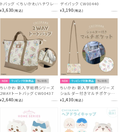
トバッグ ＜ちいかわ/ハチワレ/
デイパック CW00440
うさぎ/モモンガ＞ 粧美堂
3,630
3,190
¥
税込
¥
税込
shobido
NEW
ラッピング対象商品
ちいかわ
NEW
ラッピング対象商品
ちいかわ
ちいかわ 新入学総柄シリーズ
ちいかわ 新入学総柄シリーズ
2WAYトートバッグ CW00437
ショルダー付きマルチポケット
CW00418
2,640
1,430
¥
税込
¥
税込