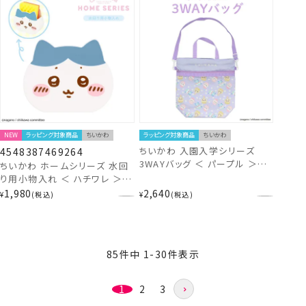
NEW
ラッピング対象商品
ちいかわ
ラッピング対象商品
ちいかわ
ちいかわ 入園入学シリーズ
4548387469264
3WAYバッグ ＜ パープル ＞
ちいかわ ホームシリーズ 水回
CW43731
り用小物入れ ＜ ハチワレ ＞
CW46926 chiikawa
1,980
2,640
¥
税込
¥
税込
85
件中
1
-
30
件表示
1
2
3