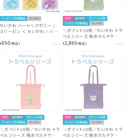
ラッピング対象商品
ちいかわ
NEW
送料無料
ポイント10倍
ラッピング対象商品
ちいかわ
ちいかわ ハートヘアポニー /
＼ポイント10倍／ちいかわ トラ
スリーピン ＜ ちいかわ / ハチ
ベルシリーズ 吸水マルチケース
ワレ / うさぎ / モモンガ ＞
＜ モモンガ ＞ CW38395
550
2,860
chiikawa shobido 粧美堂
¥
税込
¥
税込
chiikawa
NEW
送料無料
ポイント10倍
NEW
送料無料
ポイント10倍
ラッピング対象商品
ちいかわ
ラッピング対象商品
ちいかわ
＼ポイント10倍／ちいかわ トラ
＼ポイント10倍／ちいかわ トラ
ベルシリーズ 吸水マルチケース
ベルシリーズ 吸水マルチケース