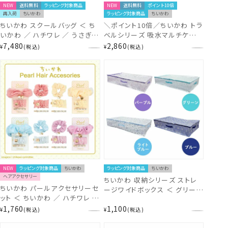
NEW
送料無料
ラッピング対象商品
NEW
送料無料
ポイント10倍
再入荷
ちいかわ
ラッピング対象商品
ちいかわ
ちいかわ スクールバッグ ＜ ち
＼ポイント10倍／ちいかわ トラ
いかわ ／ ハチワレ ／ うさぎ
ベルシリーズ 吸水マルチケース
／ モモンガ ＞ chiikawa 粧美
＜ ちいかわ ／ ハチワレ ／ う
7,480
2,860
¥
税込
¥
税込
堂 SHOBIDO
さぎ ／ モモンガ ＞ chiikawa
粧美堂 SHOBIDO
NEW
ラッピング対象商品
ちいかわ
ラッピング対象商品
ちいかわ
ヘアアクセサリー
ちいかわ 収納シリーズ ストレ
ちいかわ パールアクセサリーセ
ージワイドボックス ＜ グリーン
ット ＜ ちいかわ ／ ハチワレ ／
/ パープル / ライトブルー / ブ
うさぎ ／ モモンガ ＞
1,760
1,100
ルー ＞ chiikawa shobido 粧
¥
税込
¥
税込
chiikawa シュシュ 粧美堂
美堂
SHOBIDO