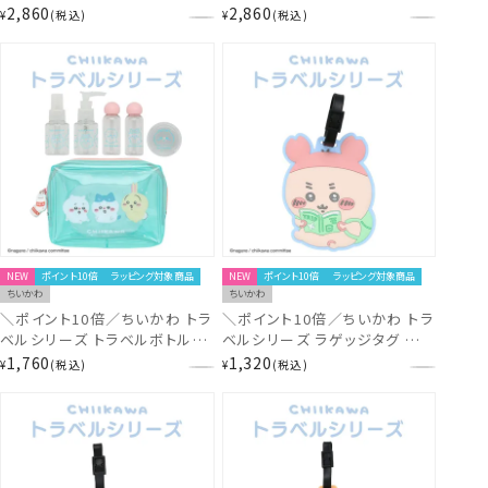
＜ うさぎ ＞ CW38394
＜ ハチワレ ＞ CW38393
2,860
2,860
¥
税込
¥
税込
chiikawa
chiikawa
NEW
ポイント10倍
ラッピング対象商品
NEW
ポイント10倍
ラッピング対象商品
ちいかわ
ちいかわ
＼ポイント10倍／ちいかわ トラ
＼ポイント10倍／ちいかわ トラ
ベルシリーズ トラベルボトルセ
ベルシリーズ ラゲッジタグ ＜
ット ＜ グリーン ＞ CW38391
古本屋 ＞ CW38386
1,760
1,320
¥
税込
¥
税込
chiikawa
chiikawa