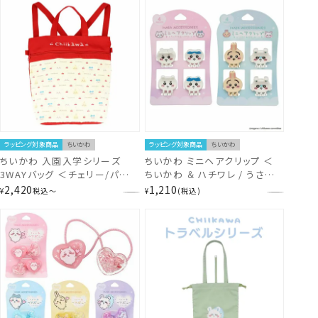
ラッピング対象商品
ちいかわ
ラッピング対象商品
ちいかわ
ちいかわ 入園入学シリーズ
ちいかわ ミニヘアクリップ ＜
3WAYバッグ ＜チェリー/パープ
ちいかわ ＆ ハチワレ / うさぎ
ル＞ chiikawa 粧美堂
＆ モモンガ ＞ chiikawa
2,420
1,210
¥
税込
〜
¥
税込
SHOBIDO
shobido 粧美堂