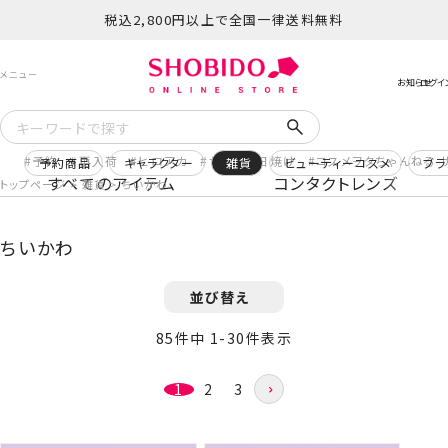
税込2,800円以上で全国一律送料無料
予約
再入荷
ヒロアカ
サンリオ日焼け
コスメヲタちゃんねる 
予約商品
キャラクター
雑貨
ビューティーコスメ
ブラ
すべてのアイテム
コンタクトレンズ
トップページ
雑貨
ちいかわ
ちいかわ
並び替え
85
件中
1
-
30
件表示
1
2
3