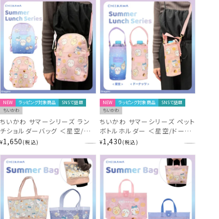
NEW
ラッピング対象商品
SNSで話題
NEW
ラッピング対象商品
SNSで話題
ちいかわ
ちいかわ
ちいかわ サマーシリーズ ラン
ちいかわ サマーシリーズ ペット
チショルダーバッグ ＜星空/ド
ボトルホルダー ＜星空/ドーナ
ーナッツ＞ 粧美堂 shobido
ッツ＞ 粧美堂 shobido
1,650
1,430
¥
税込
¥
税込