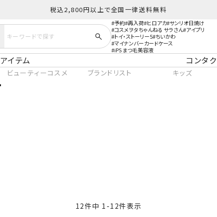
税込2,800円以上で全国一律送料無料
予約
再入荷
ヒロアカ
サンリオ日焼け
コスメヲタちゃんねる サラさん
アイプリ
トイ・ストーリー5
ちいかわ
マイナンバーカードケース
iPS まつ毛美容液
アイテム
コンタク
ビューティーコスメ
ブランドリスト
キッズ
12
件中
1
-
12
件表示