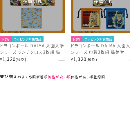
在庫切れ
在庫切れ
NEW
ラッピング対象商品
NEW
ラッピング対象商品
ドラゴンボール DAIMA 入園入学
ドラゴンボール DAIMA 入園
シリーズ ランチクロス3枚組 粧美
シリーズ 巾着3枚組 粧美堂
堂 shobido
1,320
shobido
1,320
¥
税込
¥
税込
並び替え
おすすめ順
新着順
価格が安い順
価格が高い順
登録順