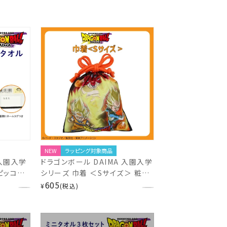
NEW
ラッピング対象商品
 入園入学
ドラゴンボール DAIMA 入園入学
ピッコロ
シリーズ 巾着 ＜Sサイズ＞ 粧美
堂 shobido
605
¥
税込