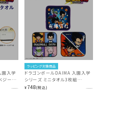
在庫切れ
ラッピング対象商品
 入園入学
ドラゴンボールDAIMA 入園入学
 ベジータ
シリーズ ミニタオル3枚組
DB43658
748
¥
税込