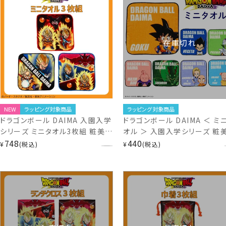
在庫切れ
NEW
ラッピング対象商品
ラッピング対象商品
ドラゴンボール DAIMA 入園入学
ドラゴンボール DAIMA ＜ ミ
シリーズ ミニタオル3枚組 粧美堂
オル ＞ 入園入学シリーズ 粧
shobido
748
SHOBIDO
440
¥
税込
¥
税込