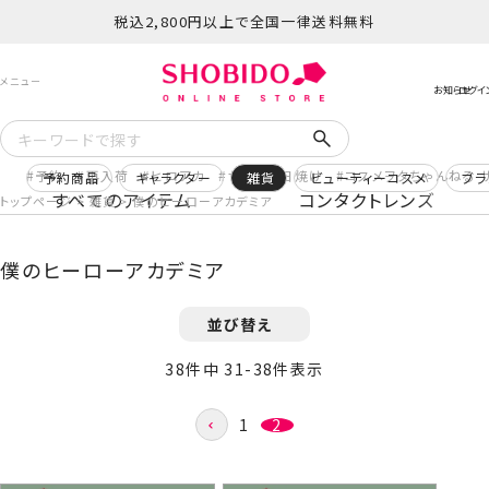
税込2,800円以上で全国一律送料無料
予約
再入荷
ヒロアカ
サンリオ日焼け
コスメヲタちゃんねる 
予約商品
キャラクター
雑貨
ビューティーコスメ
ブラ
すべてのアイテム
コンタクトレンズ
トップページ
雑貨
僕のヒーローアカデミア
僕のヒーローアカデミア
並び替え
38
件中
31
-
38
件表示
1
2