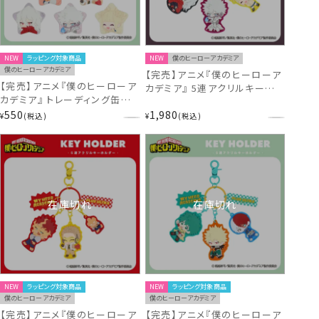
NEW
ラッピング対象商品
NEW
僕のヒーローアカデミア
僕のヒーローアカデミア
【完売】アニメ『僕のヒーローア
【完売】アニメ『僕のヒーローア
カデミア』 5連アクリルキーホル
カデミア』 トレーディング缶バッ
ダー ＜ 死柄木弔・荼毘・トガヒ
ジ 僕のヒーローアカデミア
550
1,980
ミコ ＞ MH56946 ヒロアカ
¥
税込
¥
税込
MH56948 ヒロアカ
在庫切れ
在庫切れ
NEW
ラッピング対象商品
NEW
ラッピング対象商品
僕のヒーローアカデミア
僕のヒーローアカデミア
【完売】アニメ『僕のヒーローア
【完売】アニメ『僕のヒーローア