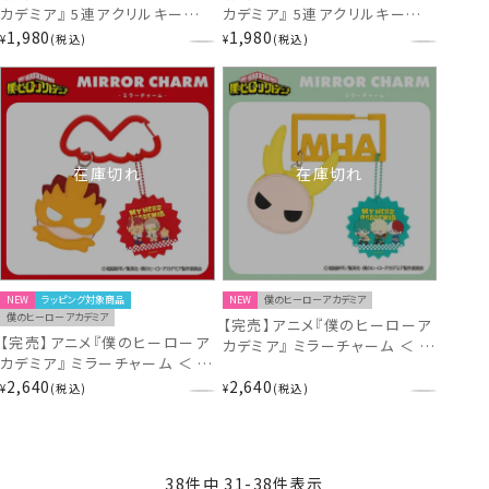
カデミア』 5連アクリルキーホル
カデミア』 5連アクリルキーホル
ダー ＜ エンデヴァー・ホークス
ダー ＜ 緑谷出久・爆豪勝己・
1,980
1,980
¥
税込
¥
税込
＞ MH56945 ヒロアカ
轟焦凍 ＞ MH56944 ヒロアカ
在庫切れ
在庫切れ
NEW
ラッピング対象商品
NEW
僕のヒーローアカデミア
僕のヒーローアカデミア
【完売】アニメ『僕のヒーローア
【完売】アニメ『僕のヒーローア
カデミア』 ミラーチャーム ＜ 緑
カデミア』 ミラーチャーム ＜ エ
谷出久・爆豪勝己・轟焦凍 ＞
ンデヴァー・ホークス ＞
2,640
2,640
MH56942 ヒロアカ
¥
税込
¥
税込
MH56943 ヒロアカ
38
件中
31
-
38
件表示