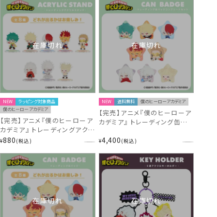
在庫切れ
在庫切れ
NEW
ラッピング対象商品
NEW
送料無料
僕のヒーローアカデミア
僕のヒーローアカデミア
【完売】アニメ『僕のヒーローア
【完売】アニメ『僕のヒーローア
カデミア』 トレーディング缶バッ
カデミア』 トレーディングアクリ
ジ ＜ コンプリートセット ＞ 僕
ルスタンド 僕のヒーローアカデ
880
4,400
のヒーローアカデミア
¥
税込
¥
税込
ミア MH56950 ヒロアカ
MH56949 ヒロアカ
在庫切れ
在庫切れ