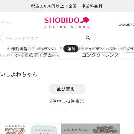
税込2,800円以上で全国一律送料無料
予約
再入荷
ヒロアカ
サンリオ日焼け
コスメヲタちゃんねる 
予約商品
キャラクター
雑貨
ビューティーコスメ
ブラ
すべてのアイテム
コンタクトレンズ
トップページ
雑貨
いしよわちゃん
いしよわちゃん
並び替え
3
件中
1
-
3
件表示