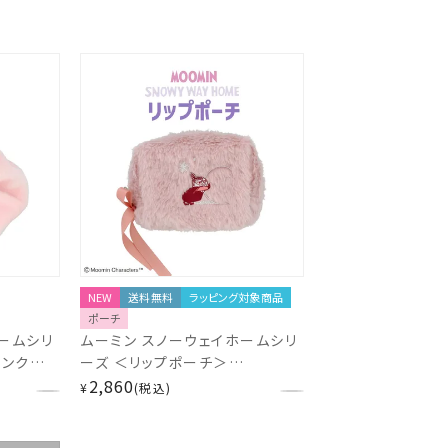
NEW
送料無料
ラッピング対象商品
ポーチ
ームシリ
ムーミン スノーウェイホームシリ
ピンク＞
ーズ ＜リップポーチ＞
MN33175
2,860
¥
税込