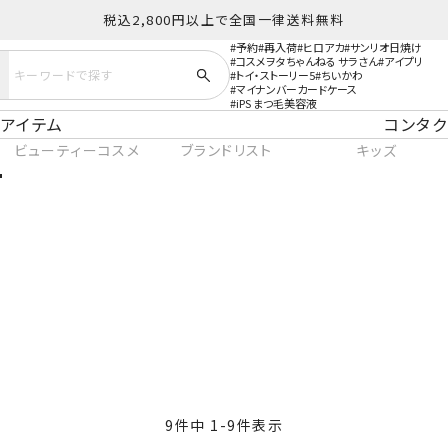
税込2,800円以上で全国一律送料無料
予約
再入荷
ヒロアカ
サンリオ日焼け
コスメヲタちゃんねる サラさん
アイプリ
トイ・ストーリー5
ちいかわ
マイナンバーカードケース
iPS まつ毛美容液
アイテム
コンタク
ビューティーコスメ
ブランドリスト
キッズ
9
件中
1
-
9
件表示