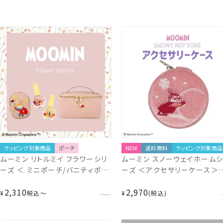
ラッピング対象商品
ポーチ
NEW
送料無料
ラッピング対象商品
ムーミン リトルミイ フラワーシリ
ムーミン スノーウェイホームシ
ーズ ＜ ミニポーチ/バニティポー
ーズ ＜アクセサリーケース＞
チ ＞ 粧美堂 SHOBIDO
MN33179
2,310
2,970
¥
税込
〜
¥
税込