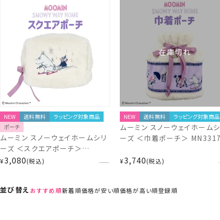
在庫切れ
NEW
送料無料
ラッピング対象商品
NEW
送料無料
ラッピング対象商品
ムーミン スノーウェイホームシ
ポーチ
ムーミン スノーウェイホームシリ
ーズ ＜巾着ポーチ＞ MN3317
ーズ ＜スクエアポーチ＞
MN33174
3,080
3,740
¥
税込
¥
税込
並び替え
おすすめ順
新着順
価格が安い順
価格が高い順
登録順