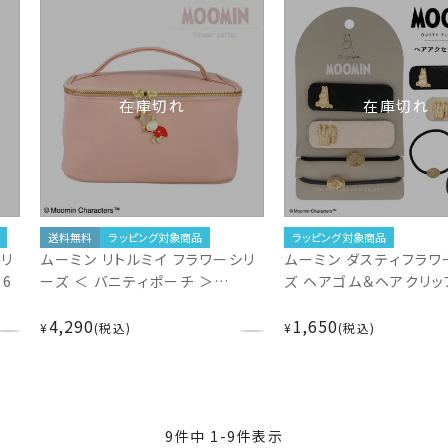
在庫切れ
在庫切れ
送料無料
ラッピング対象商品
ラッピング対象商品
リ
ムーミン リトルミイ フラワーシリ
ムーミン ダスティフラワ
6
ーズ ＜ バニティポーチ ＞
ズ ヘアゴム＆ヘアクリッ
MN24437
＜ ＞ MN24488 MOOM
4,290
1,650
¥
税込
¥
税込
9
件中
1
-
9
件表示