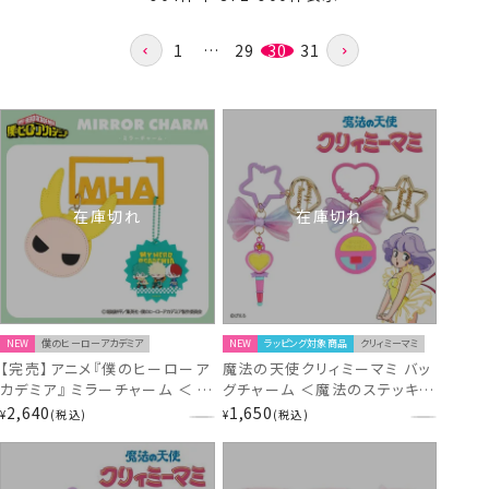
1
…
29
30
31
在庫切れ
在庫切れ
NEW
僕のヒーローアカデミア
NEW
ラッピング対象商品
クリィミーマミ
【完売】アニメ『僕のヒーローア
魔法の天使クリィミーマミ バッ
カデミア』 ミラーチャーム ＜ 緑
グチャーム ＜魔法のステッキ /
谷出久・爆豪勝己・轟焦凍 ＞
魔法のコンパクト ＞ shobido
2,640
1,650
¥
税込
¥
税込
MH56942 ヒロアカ
粧美堂