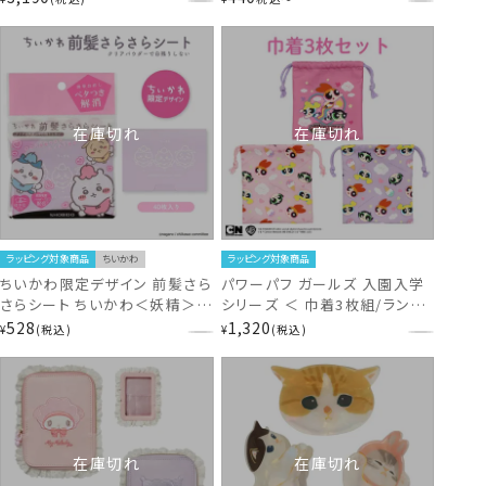
SHOBIDO
在庫切れ
在庫切れ
ラッピング対象商品
ちいかわ
ラッピング対象商品
ちいかわ限定デザイン 前髪さら
パワーパフ ガールズ 入園入学
さらシート ちいかわ＜妖精＞
シリーズ ＜ 巾着3枚組/ランチ
CW74479 ちいかわ ヘアシリー
クロス3枚組 ＞ The
528
1,320
¥
税込
¥
税込
ズ chiikawa
Powerpuff Girls 粧美堂
SHOBIDO
在庫切れ
在庫切れ