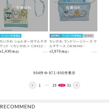
在庫切れ
在庫切れ
ラッピング対象商品
送料無料
ラッピング対象商品
ちいかわ
ちいかわ ショルダー付マルチポ
ちいかわ ランドリーシリーズ マ
ケット ＜ちいかわ＞ CW43205
ルチケース CW46440
chiikawa
chiikawa
1,430
2,970
¥
税込
¥
税込
904
件中
871
-
900
件表示
1
…
29
30
31
RECOMMEND