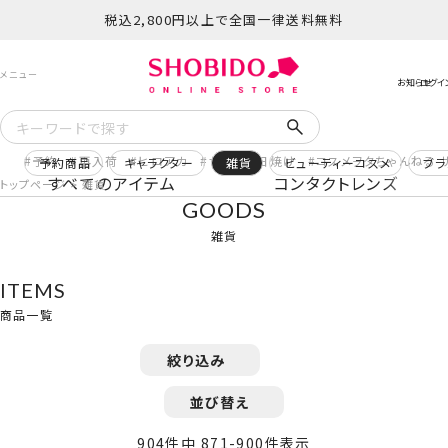
税込2,800円以上で全国一律送料無料
予約
再入荷
ヒロアカ
サンリオ日焼け
コスメヲタちゃんねる 
予約商品
キャラクター
雑貨
ビューティーコスメ
ブラ
すべてのアイテム
コンタクトレンズ
トップページ
雑貨
GOODS
雑貨
ITEMS
商品一覧
絞り込み
並び替え
904
件中
871
-
900
件表示