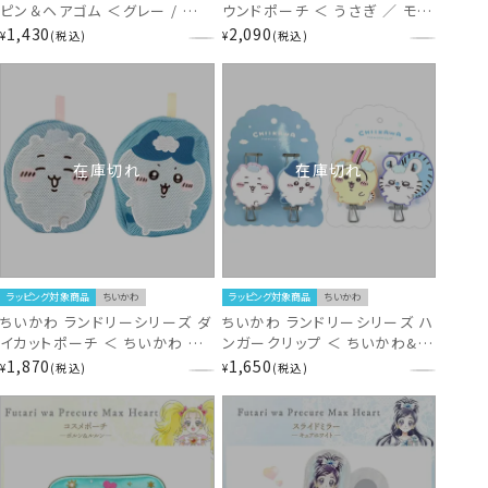
ピン＆ヘアゴム ＜グレー / ベ
ウンドポーチ ＜ うさぎ ／ モモ
ージュ＞ モフサンド 粧美堂
ンガ ＞ chiikawa 粧美堂
1,430
2,090
¥
税込
¥
税込
SHOBIDO
SHOBID
在庫切れ
在庫切れ
ラッピング対象商品
ちいかわ
ラッピング対象商品
ちいかわ
ちいかわ ランドリーシリーズ ダ
ちいかわ ランドリーシリーズ ハ
イカットポーチ ＜ ちいかわ ／
ンガークリップ ＜ ちいかわ&ハ
ハチワレ ＞ chiikawa 粧美堂
チワレ ／ うさぎ&モモンガ ＞
1,870
1,650
¥
税込
¥
税込
SHOBID
chiikawa 粧美堂 SHOBIDO