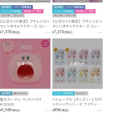
送料無料
メディア掲載商品
送料無料
メディア掲載商品
ラッピング対象商品
粧美堂ストア限定
ラッピング対象商品
粧美堂ストア限定
サンリオ
プチレシピ
サンリオ
プチレシピ
【公式サイト限定】 プチレシピ×
【公式サイト限定】 プチレシピ×
サンリオキャラクターズ コンプ
サンリオキャラクターズ コンプ
リートBOXセット コスメ4点セッ
リートBOXセット コスメ4点セッ
7,370
7,370
¥
税込
¥
税込
ト ＜ マイメロディ ・ クロミ ・
ト ＜シナモロール＞ SA43777
シナモロール ＞ サンリオ 粧美
堂 SHOBIDO
在庫切れ
在庫切れ
送料無料
星のカービィ
ラッピング対象商品
ディズニー
星のカービィ ペットハウス
リニューアル [ディズニー] ロマ
KI20823
ンティックシリーズ アイラッシュ
[ミニーアイラッシュ
5,500
858
¥
税込
¥
税込
No.3/No.4］ 粧美堂 shobido