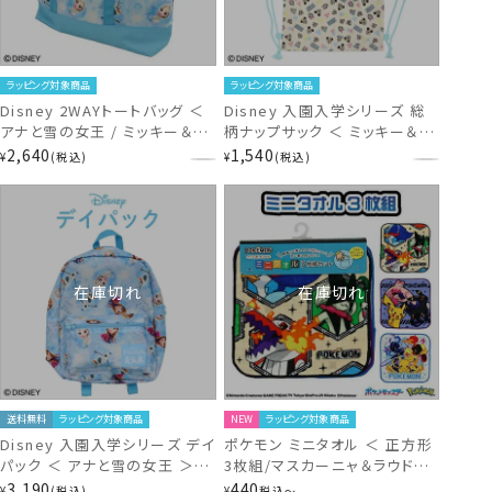
ラッピング対象商品
ラッピング対象商品
Disney 2WAYトートバッグ ＜
Disney 入園入学シリーズ 総
アナと雪の女王 / ミッキー＆フ
柄ナップサック ＜ ミッキー＆フ
レンズ ＞ 入園入学シリーズ デ
レンズ ＞ DN43721
2,640
1,540
¥
税込
¥
税込
ィズニー 粧美堂 SHOBIDO
Disney
在庫切れ
在庫切れ
送料無料
ラッピング対象商品
NEW
ラッピング対象商品
Disney 入園入学シリーズ デイ
ポケモン ミニタオル ＜ 正方形
パック ＜ アナと雪の女王 ＞
3枚組/マスカーニャ＆ラウドボ
DN43729
ーン＆ウェーニバル ＞ 粧美堂
3,190
440
¥
税込
¥
税込
〜