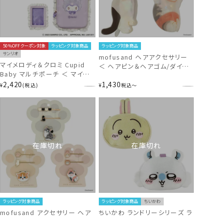
50％OFFクーポン対象
ラッピング対象商品
ラッピング対象商品
サンリオ
mofusand ヘアアクセサリー
マイメロディ＆クロミ Cupid
＜ ヘアピン＆ヘアゴム/ダイカ
Baby マルチポーチ ＜ マイメ
ットクリップ 3種 ＞ 粧美堂
ロディ / クロミ ＞ サンリオ 粧
2,420
1,430
SHOBIDO
¥
税込
¥
税込
〜
美堂 SHOBIDO
在庫切れ
在庫切れ
ラッピング対象商品
ラッピング対象商品
ちいかわ
mofusand アクセサリー ヘア
ちいかわ ランドリーシリーズ ラ