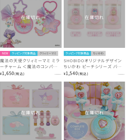
在庫切れ
在庫切れ
NEW
ラッピング対象商品
クリィミーマミ
ラッピング対象商品
ちいかわ
魔法の天使クリィミーマミ ミラ
SHOBIDOオリジナルデザイン
ーチャーム ＜魔法のコンパクト
ちいかわ ピーチシリーズ バス
/ ルミナスター ＞ shobido 粧
タイムギフト ＜ ちいかわ ／ ハ
1,650
1,540
¥
税込
¥
税込
美堂
チワレ ／ うさぎ ＞ chiikawa
粧美堂 SHOBID
在庫切れ
在庫切れ