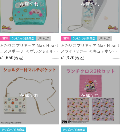
在庫切れ
在庫切れ
NEW
ラッピング対象商品
プリキュア
NEW
ラッピング対象商品
プリキュア
ふたりはプリキュア Max Heart
ふたりはプリキュア Max Heart
コスメポーチ ＜ポルン＆ルルン
スライドミラー ＜キュアホワイ
＞ PR21418
ト＞ PR21302
1,650
1,320
¥
税込
¥
税込
在庫切れ
在庫切れ
ラッピング対象商品
ラッピング対象商品