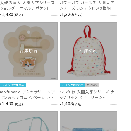
太鼓の達人 入園入学シリーズ
パワーパフ ガールズ 入園入学
ショルダー付マルチポケット
シリーズ ランチクロス3枚組 ＜
TA43700
パワパフ ＞ WB43736
1,430
1,320
¥
税込
¥
税込
在庫切れ
在庫切れ
ラッピング対象商品
ラッピング対象商品
ちいかわ
mofusand アクセサリー ヘア
ちいかわ 入園入学シリーズ ナ
ピン＆ヘアゴム ＜ベージュ＞
ップサック ＜チェリー＞
MD46836 モフサンド
CW02898 chiikawa
1,430
1,408
¥
税込
¥
税込