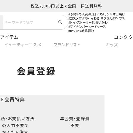
税込2,800円以上で全国一律送料無料
予約
再入荷
ヒロアカ
サンリオ日焼け
コスメヲタちゃんねる サラさん
アイプリ
トイ・ストーリー5
ちいかわ
マイナンバーカードケース
iPS まつ毛美容液
アイテム
コンタク
ビューティーコスメ
ブランドリスト
キッズ
会員登録
ORE会員特典
住所・お支払い方法
年会費・登録費
の入力不要で
不要
かんたん注文