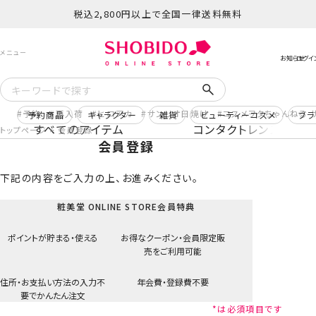
税込2,800円以上で全国一律送料無料
予約
再入荷
ヒロアカ
サンリオ日焼け
コスメヲタちゃんねる 
予約商品
キャラクター
雑貨
ビューティーコスメ
ブラ
すべてのアイテム
コンタクトレンズ
トップページ
会員登録
会員登録
下記の内容をご入力の上、お進みください。
粧美堂 ONLINE STORE会員特典
ポイントが貯まる・
使える
お得なクーポン・
会員限定販
売
をご利用可能
住所・お支払い方法
の入力不
年会費・登録費
不要
要で
かんたん注文