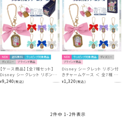
NEW
送料無料
ラッピング対象商品
NEW
ラッピング対象商品
ディズニー
ディズニー
ブラインド商品
ブラインド商品
【ケース商品】【全7種セット】
Disney シークレット リボン付
Disney シークレット リボン付
きチャームケース ＜ 全7種 ＞
きチャームケースセット ＜ 7個
粧美堂 shobido
9,240
1,320
¥
税込
¥
税込
BOXセット ＞ 粧美堂 shobido
2
件中
1
-
2
件表示