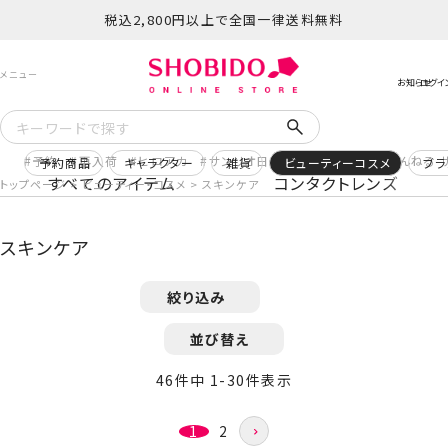
税込2,800円以上で全国一律送料無料
予約
再入荷
ヒロアカ
サンリオ日焼け
コスメヲタちゃんねる 
予約商品
キャラクター
雑貨
ビューティーコスメ
ブラ
すべてのアイテム
コンタクトレンズ
トップページ
ビューティー・コスメ
スキンケア
スキンケア
絞り込み
並び替え
46
件中
1
-
30
件表示
1
2