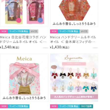
NEW
ラッピング対象商品
メイカ
NEW
ラッピング対象商品
メイカ
Meica 日比谷花壇コラボ ハン
Meica ハンドクリーム＆ネイル
ドクリーム＆ネイルオイル ＜セ
オイル ＜ 金木犀とフィグの香り
レニティ＆ジョイフルブーケ/オ
＞ メイカ 粧美堂 SHOBIDO
1,540
1,430
¥
税込
¥
税込
ーラ＆エンブレイスブーケ＞ メ
イカ 粧美堂 shobido
NEW
ラッピング対象商品
NEW
ラッピング対象商品
SNSで話題