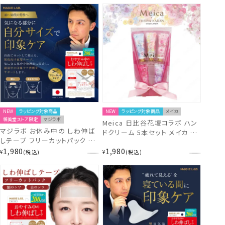
NEW
ラッピング対象商品
NEW
ラッピング対象商品
メイカ
粧美堂ストア限定
マジラボ
Meica 日比谷花壇コラボ ハン
マジラボ お休み中の しわ伸ば
ドクリーム 5本セット メイカ 粧
しテープ フリーカットパック ＜
美堂 shobido
10シート入＞ 日本製医療用テ
1,980
1,980
¥
税込
¥
税込
ープ採用 MAGiE LAB.
MG13398 shobido 粧美堂