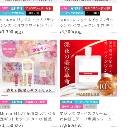
NEW
送料無料
20％OFFクーポン対象
NEW
送料無料
20％OFFクーポン対象
ラッピング対象商品
SHOBIDO
ラッピング対象商品
SHOBIDO
SHINKA リッチホイップブラシ
SHINKA リッチホイップブラシ
シンカ ＜オフホワイト＞ 毛穴
シンカ ＜ブラック＞ 毛穴洗浄
洗浄 とろける濃密な泡×超極
とろける濃密な泡×超極細毛
3,300
3,300
¥
税込
¥
税込
細毛 SPV71569
SPV71570
NEW
送料無料
粧美堂ストア限定
送料無料
ラッピング対象商品
メイカ
粧美堂ストア限定
マジラボ
Meica 日比谷花壇コラボ ＜限
マジラボ フェイスクリーム (し
定ギフトセット＞ メイカ 粧美堂
わ伸ばしテープ専用クリーム)
shobido
120g ナイアシンアミド10%
3,150
2,860
¥
税込
¥
税込
MG81555 shobido 粧美堂