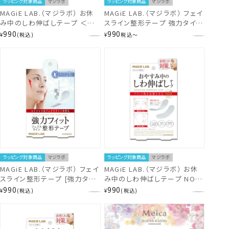
ラッピング対象商品
マジラボ
ラッピング対象商品
マジラボ
MAGiE LAB.（マジラボ） お休
MAGiE LAB.（マジラボ） フェイ
み中のしわ伸ばしテープ ＜
スライン整形テープ 強力タイプ
NO1.ラージタイプ/NO2.ポイン
＜100枚入り/トライアル30枚入
990
990
¥
税込
¥
税込
〜
トタイプ/NO3.スモールタイプ
り＞ MG22124 MG22125
＞
ラッピング対象商品
マジラボ
ラッピング対象商品
マジラボ
MAGiE LAB.（マジラボ） フェイ
MAGiE LAB.（マジラボ） お休
スライン整形テープ [強力タイ
み中のしわ伸ばしテープ NO3.
プ] トライアル30枚入り
スモールタイプ 細かいところも
990
990
¥
税込
¥
税込
MG22125
カバー MG22117