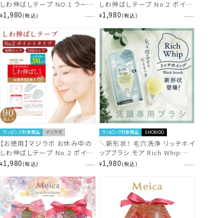
しわ伸ばしテープ NO.1 ラージ
しわ伸ばしテープ No.2 ポイン
タイプ 広くしっかりカバー (40
トタイプ 一点集中カバー (90枚
1,980
1,980
¥
税込
¥
税込
枚入) 【1箱あたり919円お徳の
入) 【1箱あたり919円お徳の増
増量版】 MAGiE LAB.
量版】 MAGiE LAB. MG43810
MG43809 shobido 粧美堂
shobido 粧美堂
ラッピング対象商品
マジラボ
ラッピング対象商品
SHOBIDO
【お徳用】マジラボ お休み中の
＼新形状！ 毛穴洗浄 リッチホイ
しわ伸ばしテープ No.2 ポイン
ップブラシ モア Rich Whip
トタイプ 一点集中カバー (90枚
brush More SPV71446
1,980
1,980
¥
税込
¥
税込
入) 【1箱あたり919円お徳の増
量版】 MAGiE LAB. MG43810
shobido 粧美堂