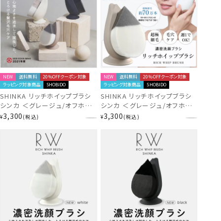
NEW
送料無料
20％OFFクーポン対象
NEW
送料無料
20％OFFクーポン対象
ラッピング対象商品
SHOBIDO
ラッピング対象商品
SHOBIDO
SHINKA リッチホイップブラシ
SHINKA リッチホイップブラシ
シンカ ＜グレージュ/オフホワ
シンカ ＜グレージュ/オフホワ
イト/ブラック＞ 毛穴洗浄 とろ
イト/ブラック＞ 毛穴洗浄 とろ
3,300
3,300
¥
税込
¥
税込
ける濃密な泡×超極細毛 粧美
ける濃密な泡×超極細毛 粧美
堂 SHOBIDO
堂 SHOBIDO