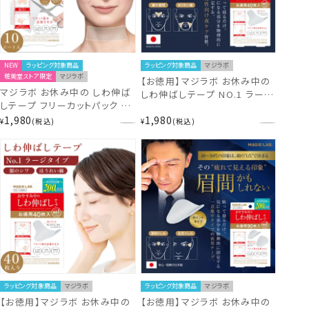
NEW
ラッピング対象商品
ラッピング対象商品
マジラボ
粧美堂ストア限定
マジラボ
【お徳用】マジラボ お休み中の
マジラボ お休み中の しわ伸ば
しわ伸ばしテープ NO.1 ラージ
しテープ フリーカットパック ＜
タイプ 広くしっかりカバー (40
10シート入＞ 日本製医療用テ
1,980
1,980
枚入) 【1箱あたり919円お徳の
¥
税込
¥
税込
ープ採用 MAGiE LAB.
増量版】 MAGiE LAB.
MG13398 shobido 粧美堂
MG43809 shobido 粧美堂
ラッピング対象商品
マジラボ
ラッピング対象商品
マジラボ
【お徳用】マジラボ お休み中の
【お徳用】マジラボ お休み中の