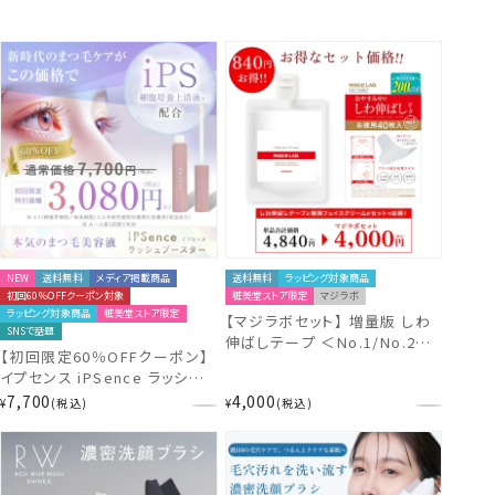
NEW
送料無料
メディア掲載商品
送料無料
ラッピング対象商品
初回60％OFFクーポン対象
粧美堂ストア限定
マジラボ
ラッピング対象商品
粧美堂ストア限定
【マジラボセット】 増量版 しわ
SNSで話題
伸ばしテープ ＜No.1/No.2＞
【初回限定60％OFFクーポン】
＋ 専用フェイスクリーム
イプセンス iPSence ラッシュブ
（120g） 【セット商品】
ースター まつ毛美容液 IPS配
7,700
4,000
¥
税込
¥
税込
合 まつ毛ケア 日本製 素沈着成
分無し 粧美堂 shobido
IL68683