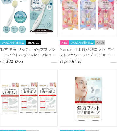
ラッピング対象商品
SHOBIDO
NEW
ラッピング対象商品
メイカ
毛穴洗浄 リッチホイップブラシ
Meica 日比谷花壇コラボ モイ
コンパクトヘッド Rich Whip
ストフラワーリップ ＜ジョイフ
brush Conpact Head
ルブーケ/セレニティブーケ/エ
1,320
1,210
¥
税込
¥
税込
SPV71142
ンブレイスブーケ＞ メイカ 粧美
堂 shobido