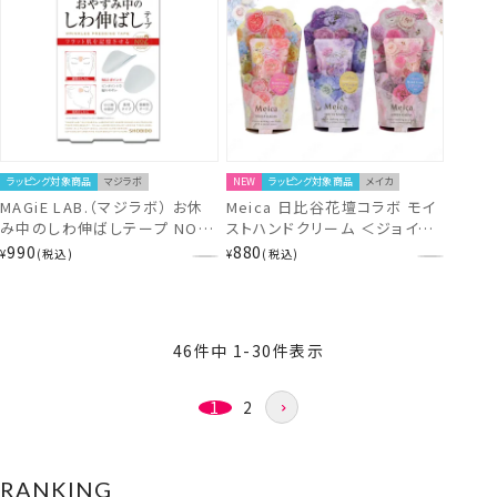
ラッピング対象商品
マジラボ
NEW
ラッピング対象商品
メイカ
MAGiE LAB.（マジラボ） お休
Meica 日比谷花壇コラボ モイ
み中のしわ伸ばしテープ NO2.
ストハンドクリーム ＜ジョイフ
ポイントタイプ 一点集中カバー
ルブーケ/トランクウィルブーケ/
990
880
¥
税込
¥
税込
MG22116
エンブレイスブーケ＞ メイカ 粧
美堂 shobido
46
件中
1
-
30
件表示
1
2
RANKING