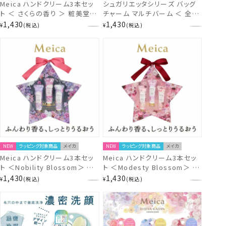
Meica ハンドクリーム3本セッ
シュガリエッタシリーズ バッグ
ト ＜ さくらの香り ＞ 粧美堂
チャーム マルチバーム ＜ 全12
shobido
種 ＞ 粧美堂 SHOBIDO
1,430
1,430
¥
税込
¥
税込
NEW
ラッピング対象商品
メイカ
NEW
ラッピング対象商品
メイカ
Meica ハンドクリーム3本セッ
Meica ハンドクリーム3本セッ
ト ＜Nobility Blossom＞ メ
ト ＜Modesty Blossom＞ メ
イカ ME72577
イカ ME72576
1,430
1,430
¥
税込
¥
税込