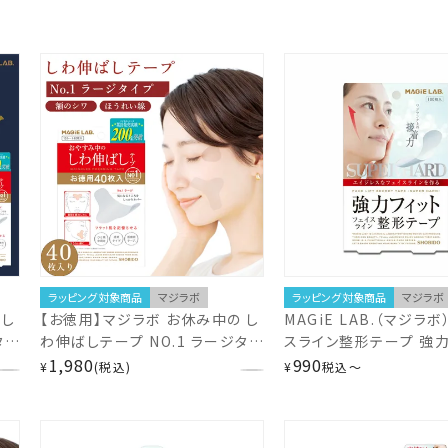
ラッピング対象商品
マジラボ
ラッピング対象商品
マジラボ
 し
【お徳用】マジラボ お休み中の し
MAGiE LAB.（マジラボ
タイ
わ伸ばしテープ NO.1 ラージタイ
スライン整形テープ 強
)
プ 広くしっかりカバー (40枚入)
1,980
＜100枚入り/トライアル
990
¥
税込
¥
税込
〜
版】
【1箱あたり919円お徳の増量版】
り＞ MG22124 MG221
MAGiE LAB. MG43809
shobido 粧美堂