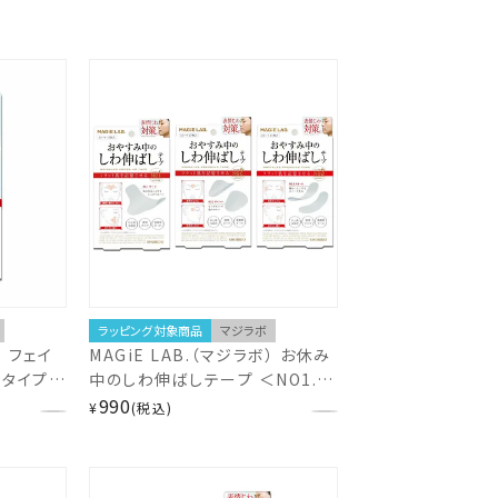
ラッピング対象商品
マジラボ
） フェイ
MAGiE LAB.（マジラボ） お休み
力タイプ
中のしわ伸ばしテープ ＜NO1.ラ
30枚入
ージタイプ/NO2.ポイントタイ
990
¥
税込
25
プ/NO3.スモールタイプ＞