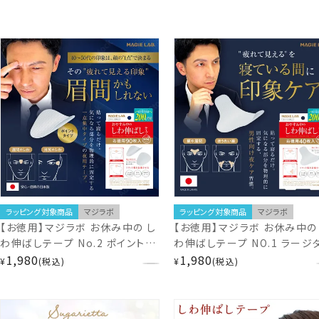
ラッピング対象商品
マジラボ
ラッピング対象商品
マジラボ
【お徳用】マジラボ お休み中の し
【お徳用】マジラボ お休み中の
わ伸ばしテープ No.2 ポイントタ
わ伸ばしテープ NO.1 ラージ
イプ 一点集中カバー (90枚入)
1,980
プ 広くしっかりカバー (40枚入
1,980
¥
税込
¥
税込
【1箱あたり919円お徳の増量版】
【1箱あたり919円お徳の増量
MAGiE LAB. MG43810
MAGiE LAB. MG43809
shobido 粧美堂
shobido 粧美堂