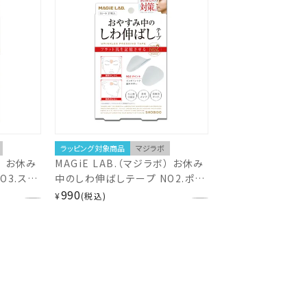
ラッピング対象商品
マジラボ
） お休み
MAGiE LAB.（マジラボ） お休み
O3.スモ
中のしわ伸ばしテープ NO2.ポイ
ろもカバー
ントタイプ 一点集中カバー
990
¥
税込
MG22116