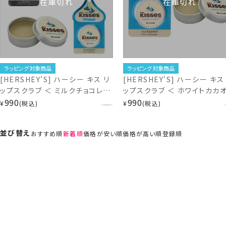
在庫切れ
在庫切れ
ラッピング対象商品
ラッピング対象商品
[HERSHEY'S] ハーシー キス リ
[HERSHEY'S] ハーシー キス
ップスクラブ ＜ ミルクチョコレー
ップスクラブ ＜ ホワイトカカ
ト / ホワイトカカオ の香り ＞ ス
990
香り ＞ HS20148
990
¥
税込
¥
税込
クラブ リップケア 粧美堂
SHOBIDO
並び替え
おすすめ順
新着順
価格が安い順
価格が高い順
登録順