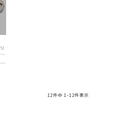
 リ
オの
12
件中
1
-
12
件表示