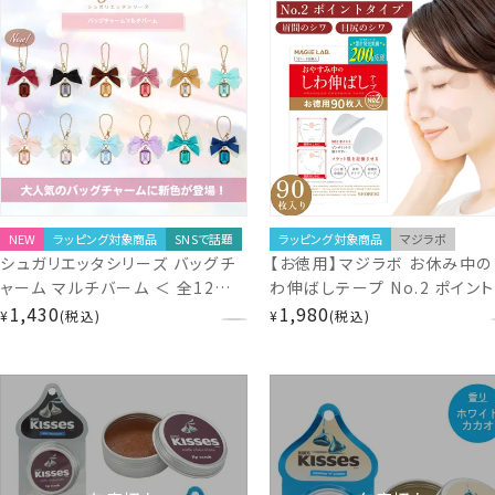
NEW
ラッピング対象商品
SNSで話題
ラッピング対象商品
マジラボ
シュガリエッタシリーズ バッグチ
【お徳用】マジラボ お休み中の
ャーム マルチバーム ＜ 全12種
わ伸ばしテープ No.2 ポイン
＞ 粧美堂 SHOBIDO
1,430
イプ 一点集中カバー (90枚入
1,980
¥
税込
¥
税込
【1箱あたり919円お徳の増量
MAGiE LAB. MG43810
shobido 粧美堂