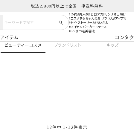
税込2,800円以上で全国一律送料無料
予約
再入荷
ヒロアカ
サンリオ日焼け
コスメヲタちゃんねる サラさん
アイプリ
トイ・ストーリー5
ちいかわ
マイナンバーカードケース
iPS まつ毛美容液
アイテム
コンタク
ビューティーコスメ
ブランドリスト
キッズ
12
件中
1
-
12
件表示