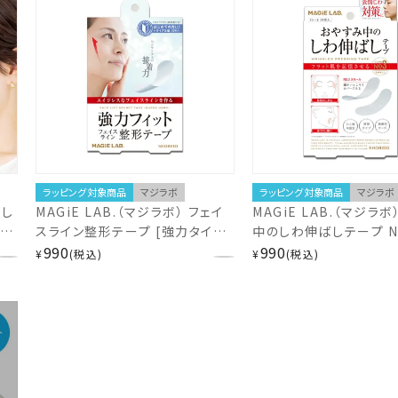
ラッピング対象商品
マジラボ
ラッピング対象商品
マジラボ
 し
MAGiE LAB.（マジラボ） フェイ
MAGiE LAB.（マジラボ
トタ
スライン整形テープ [強力タイプ]
中のしわ伸ばしテープ N
)
トライアル30枚入り MG22125
990
ールタイプ 細かいとこ
990
¥
税込
¥
税込
版】
MG22117