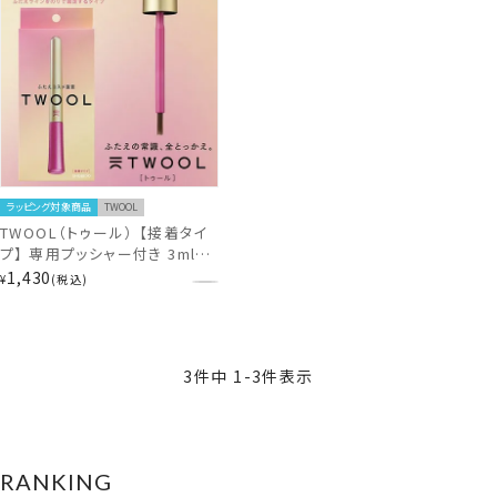
ラッピング対象商品
TWOOL
TWOOL（トゥール） 【接着タイ
プ】 専用プッシャー付き 3ml
TL43693 二重形成 アイグッズ
1,430
¥
税込
ウォータープルーフ
3
件中
1
-
3
件表示
RANKING