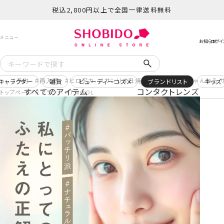
税込2,800円以上で全国一律送料無料
予約
再入荷
ヒロアカ
サンリオ日焼け
コスメヲタちゃんねる 
キャラクター
雑貨
ビューティーコスメ
ブランドリスト
キッズ
すべてのアイテム
コンタクトレンズ
トップページ
ブランド
TWOOL