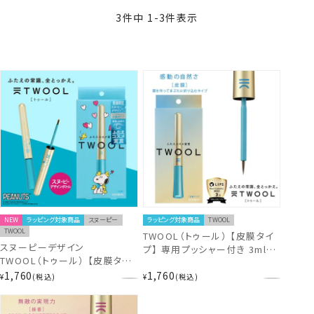
3
件中
1
-
3
件表示
NEW
ラッピング対象商品
スヌーピー
ラッピング対象商品
TWOOL
TWOOL
TWOOL（トゥール） 【皮膜タイ
スヌーピーデザイン
プ】 専用プッシャー付き 3ml
TWOOL（トゥール） 【皮膜タイ
TL43694 二重形成 アイグッズ
プ】 専用プッシャー付き 3ml
1,760
1,760
ウォータープルーフ
¥
税込
¥
税込
SN71621