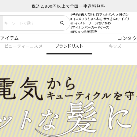
税込2,800円以上で全国一律送料無料
予約
再入荷
ヒロアカ
サンリオ日焼け
コスメヲタちゃんねる サラさん
アイプリ
トイ・ストーリー5
ちいかわ
マイナンバーカードケース
iPS まつ毛美容液
アイテム
コンタク
ビューティーコスメ
ブランドリスト
キッズ