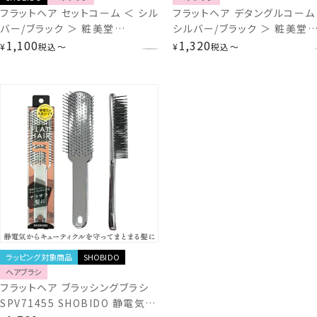
フラットヘア セットコーム ＜ シル
フラットヘア デタングルコーム
バー/ブラック ＞ 粧美堂
シルバー/ブラック ＞ 粧美堂
SHOBIDO 静電気 防止 ヘアブラ
1,100
SHOBIDO 静電気 防止 ヘア
1,320
¥
税込
〜
¥
税込
〜
シ サラサラ ツヤツヤ
シ
ラッピング対象商品
SHOBIDO
ヘアブラシ
フラットヘア ブラッシングブラシ
SPV71455 SHOBIDO 静電気