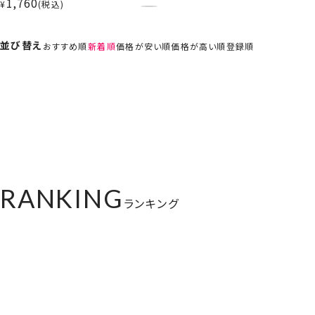
防止 ヘアブラシ
1,760
¥
税込
並び替え
おすすめ順
新着順
価格が安い順
価格が高い順
登録順
RANKING
ランキング