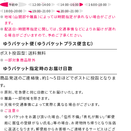
午前中
12:00–14:00
14:00–16:00
16:00–18:00
18:00–20:00
19:00–21:00
20:00–21:00
地域（山間部や離島）によっては時間指定が承れない場合がござい
ます。
配送日・時間帯指定に関しては、交通事情などによりお届けが遅れ
る場合がございますので、予めご了承ください。
ゆうパケット便（ゆうパケットプラス便含む）
ポスト投函型：送料無料
一部対象商品除外
ゆうパケット指定時のお届け日数
商品発送のご連絡後、約1～5日ほどでポストに投函となりま
す。
原則、宅急便と同じ日数にてお届けいたします。
離島・一部地域を除きます。
天候や交通事情によって実際と異なる場合がございます。
ご注意※
ゆうパケットをお選び頂いた場合、「住所不備」「表札が無い」「郵便
局に居住の登録がない氏名」等の場合、お荷物持ち帰りとなり当店
に返送となります。郵便局からお客様へご連絡するサービスはござ