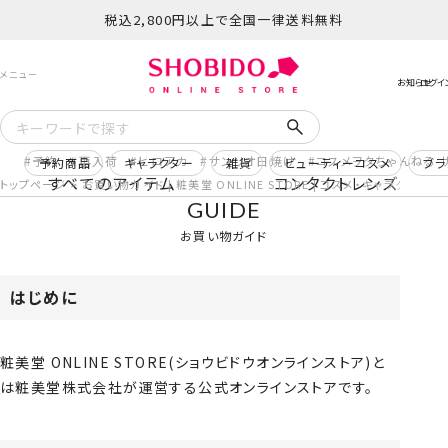
税込2,800円以上で全国一律送料無料
予約
再入荷
ヒロアカ
サンリオ日焼け
コスメヲタちゃんねる 
予約商品
キャラクター
雑貨
ビューティーコスメ
ブラ
すべてのアイテム
コンタクトレンズ
トップページ
お買い物ガイド | 粧美堂 ONLINE STORE | コスメ・キャラク
GUIDE
お買い物ガイド
はじめに
粧美堂 ONLINE STORE(ショウビドウオンラインストア)と
は粧美堂株式会社が運営する公式オンラインストアです。