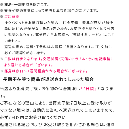
離島・一部地域を除きます。
天候や交通事情によって実際と異なる場合がございます。
ご注意※
ゆうパケットをお選び頂いた場合、「住所不備」「表札が無い」「郵便
局に居住の登録がない氏名」等の場合、お荷物持ち帰りとなり当店
に返送となります。郵便局からお客様へご連絡するサービスはござ
いません。
返送の際の、送料・手数料はお客様ご負担となります。ご注文前に
必ずご確認くださいませ。
日数は目安となります。交通状況・天候のトラブル・その他諸事情に
より遅れる場合がございます。
離島は数日～1週間程度かかる場合がございます。
長期不在等で商品が返送されてしまった場合
当店より出荷完了後、お荷物の保管期限は
「7日間」
となりま
す。
ご不在などの理由により、出荷完了後7日以上お受け取りが
できない場合は、自動的に当社へ返送されてしまいますので、
必ず7日以内にお受け取りください。
返送される場合および お受け取りを拒否される場合は、送料