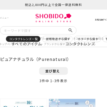
税込2,800円以上で全国一律送料無料
予約
再入荷
ヒロアカ
サンリオ日焼け
コスメヲタちゃんねる 
コンタクトレンズ一覧
使用用途から探す
カラーから探す
すべてのアイテム
コンタクトレンズ
トップページ
コンタクトレンズ
ブランドから探す
ピュアナチュラル （Purenatu
ピュアナチュラル （Purenatural）
並び替え
3
件中
1
-
3
件表示