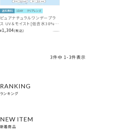
送料無料
1DAY
クリアレンズ
ピュアナチュラルワンデープラ
ス UV＆モイスト[低含水38%]
(クリアレンズ） 30枚入り
1,304
¥
税込
PUNA49219
3
件中
1
-
3
件表示
RANKING
ランキング
NEW ITEM
新着商品