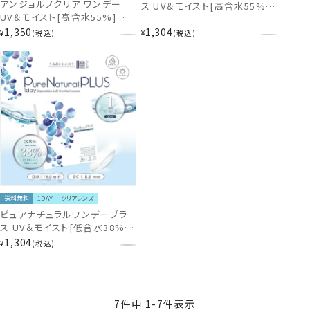
アンジョルノクリア ワンデー
ス UV＆モイスト[高含水55%]
UV＆モイスト[高含水55%] ク
(クリアレンズ） 30枚入り
リアレンズ 30枚入り EC49951
1,350
1,304
PUNA56459
¥
税込
¥
税込
送料無料
1DAY
クリアレンズ
ピュアナチュラルワンデープラ
ス UV＆モイスト[低含水38%]
(クリアレンズ） 30枚入り
1,304
¥
税込
PUNA49219
7
件中
1
-
7
件表示