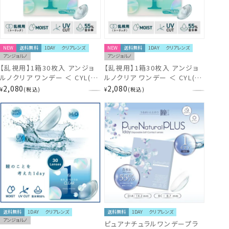
NEW
送料無料
1DAY
クリアレンズ
NEW
送料無料
1DAY
クリアレンズ
アンジョルノ
アンジョルノ
【乱視用】1箱30枚入 アンジョ
【乱視用】1箱30枚入 アンジョ
ルノクリア ワンデー ＜ CYL(乱
ルノクリア ワンデー ＜ CYL(乱
視度数) -1.25D / AX/AXIS(乱
視度数) -0.75D / AX/AXIS(乱
2,080
2,080
¥
税込
¥
税込
視軸) 180°＞
視軸) 180°＞
送料無料
1DAY
クリアレンズ
送料無料
1DAY
クリアレンズ
アンジョルノ
ピュアナチュラルワンデープラ