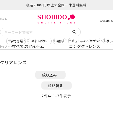
税込2,800円以上で全国一律送料無料
予約
再入荷
ヒロアカ
サンリオ日焼け
コスメヲタちゃんねる 
予約商品
キャラクター
雑貨
ビューティーコスメ
ブラ
すべてのアイテム
コンタクトレンズ
トップページ
クリアレンズ
クリアレンズ
絞り込み
並び替え
7
件中
1
-
7
件表示