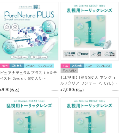
NEW
送料無料
2WEEK
クリアレンズ
NEW
送料無料
1DAY
クリアレンズ
アンジョルノ
ピュアナチュラルプラス UV＆モ
【乱視用】1箱30枚入 アンジョ
イスト 2week 6枚入り
ルノクリア ワンデー ＜ CYL(乱
PUNA14405
視度数) -1.75D / AX/AXIS(乱
990
2,080
¥
税込
¥
税込
視軸) 180°＞