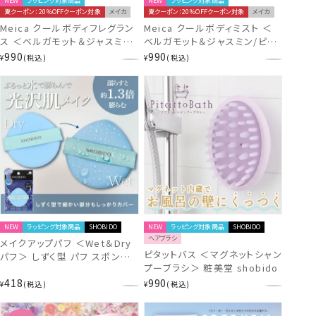
NEW
ラッピング対象商品
NEW
ラッピング対象商品
夏クーポン：20％OFFクーポン対象
メイカ
夏クーポン：20％OFFクーポン対象
メイカ
Meica クールボディフレグラン
Meica クールボディミスト ＜
ス ＜ベルガモット＆ジャスミン/
ベルガモット＆ジャスミン/ピー
ピーチ＆ジャスミン＞ メイカ 粧
チ＆ジャスミン＞ メイカ 粧美堂
990
990
¥
税込
¥
税込
美堂 shobido
shobido
NEW
ラッピング対象商品
SHOBIDO
NEW
ラッピング対象商品
SHOBIDO
ヘアブラシ
メイクアップパフ ＜Wet＆Dry
ピタットバス ＜マグネットシャン
パフ＞ しずく型 パフ スポンジ
プーブラシ＞ 粧美堂 shobido
粧美堂 shobido
418
990
¥
税込
¥
税込