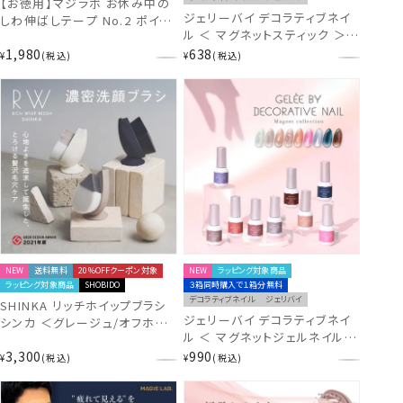
【お徳用】マジラボ お休み中の
ジェリーバイ デコラティブネイ
しわ伸ばしテープ No.2 ポイン
ル ＜ マグネットスティック ＞
トタイプ 一点集中カバー (90枚
マグネットネイル専用磁石 粧美
1,980
638
入) 【1箱あたり919円お徳の増
¥
税込
¥
税込
堂 SHOBIDO ジェルネイル
量版】 MAGiE LAB. MG43810
shobido 粧美堂
NEW
送料無料
20％OFFクーポン対象
NEW
ラッピング対象商品
ラッピング対象商品
SHOBIDO
３箱同時購入で１箱分無料
デコラティブネイル
ジェリバイ
SHINKA リッチホイップブラシ
ジェリーバイ デコラティブネイ
シンカ ＜グレージュ/オフホワ
ル ＜ マグネットジェルネイル
イト/ブラック＞ 毛穴洗浄 とろ
＞ 9色 ジェルネイル 粧美堂
3,300
990
ける濃密な泡×超極細毛 粧美
¥
税込
¥
税込
SHOBIDO マグネットネイル
堂 SHOBIDO