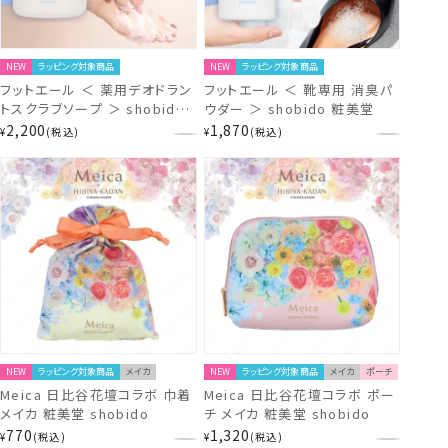
NEW
ラッピング対象商品
NEW
ラッピング対象商品
フットエール ＜ 薬用デオドラン
フットエール ＜ 靴専用 消臭パ
トスクラブソープ ＞ shobido
ウダー ＞ shobido 粧美堂
粧美堂
2,200
1,870
¥
税込
¥
税込
NEW
ラッピング対象商品
メイカ
NEW
ラッピング対象商品
メイカ
ポーチ
Meica 日比谷花壇コラボ 巾着
Meica 日比谷花壇コラボ ポー
メイカ 粧美堂 shobido
チ メイカ 粧美堂 shobido
770
1,320
¥
税込
¥
税込