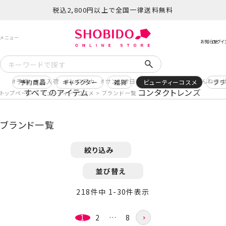
税込2,800円以上で全国一律送料無料
予約
再入荷
ヒロアカ
サンリオ日焼け
コスメヲタちゃんねる 
予約商品
キャラクター
雑貨
ビューティーコスメ
ブラ
すべてのアイテム
コンタクトレンズ
トップページ
ビューティー・コスメ
ブランド一覧
ブランド一覧
絞り込み
並び替え
218
件中
1
-
30
件表示
1
2
…
8