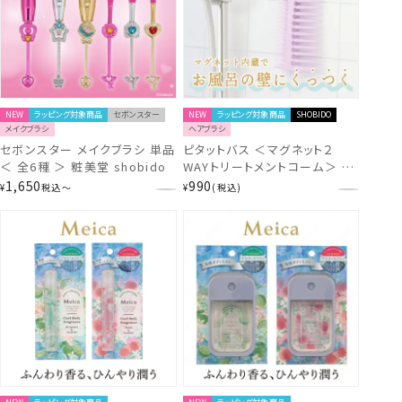
NEW
ラッピング対象商品
セボンスター
NEW
ラッピング対象商品
SHOBIDO
メイクブラシ
ヘアブラシ
セボンスター メイクブラシ 単品
ピタットバス ＜マグネット２
＜ 全6種 ＞ 粧美堂 shobido
WAYトリートメントコーム＞ 粧
美堂 shobido
1,650
990
¥
税込
〜
¥
税込