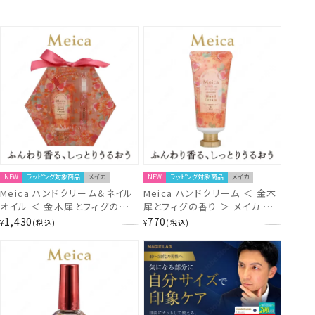
NEW
ラッピング対象商品
メイカ
NEW
ラッピング対象商品
メイカ
Meica ハンドクリーム＆ネイル
Meica ハンドクリーム ＜ 金木
オイル ＜ 金木犀とフィグの香り
犀とフィグの香り ＞ メイカ 粧
＞ メイカ 粧美堂 SHOBIDO
美堂 SHOBIDO
1,430
770
¥
税込
¥
税込