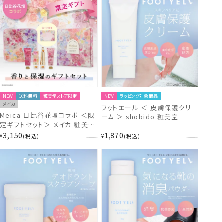
NEW
送料無料
粧美堂ストア限定
NEW
ラッピング対象商品
メイカ
フットエール ＜ 皮膚保護クリ
Meica 日比谷花壇コラボ ＜限
ーム ＞ shobido 粧美堂
定ギフトセット＞ メイカ 粧美堂
shobido
3,150
1,870
¥
税込
¥
税込