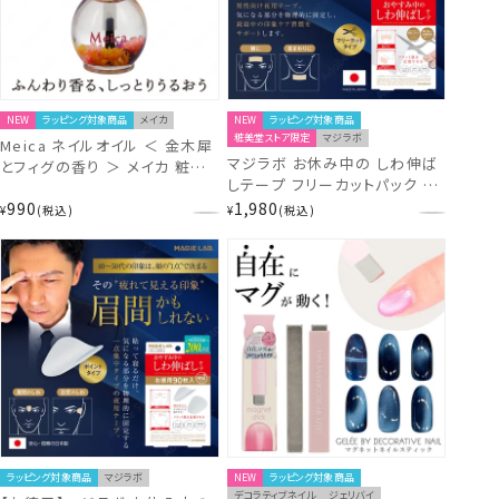
NEW
ラッピング対象商品
メイカ
NEW
ラッピング対象商品
粧美堂ストア限定
マジラボ
Meica ネイルオイル ＜ 金木犀
マジラボ お休み中の しわ伸ば
とフィグの香り ＞ メイカ 粧美
しテープ フリーカットパック ＜
堂 SHOBIDO
10シート入＞ 日本製医療用テ
990
1,980
¥
税込
¥
税込
ープ採用 MAGiE LAB.
MG13398 shobido 粧美堂
ラッピング対象商品
マジラボ
NEW
ラッピング対象商品
デコラティブネイル
ジェリバイ