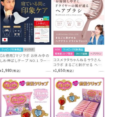
ラッピング対象商品
マジラボ
NEW
ラッピング対象商品
粧美堂ストア限定
SNSで話題
ヘアブラシ
【お徳用】マジラボ お休み中の
コスメヲタちゃんねるサラさん
しわ伸ばしテープ NO.1 ラージ
コラボ まるごと剥がせる ヘア
タイプ 広くしっかりカバー (40
ブラシ ドライ＆ウェット 粧美堂
1,980
1,650
枚入) 【1箱あたり919円お徳の
¥
税込
¥
税込
shobido
増量版】 MAGiE LAB.
MG43809 shobido 粧美堂