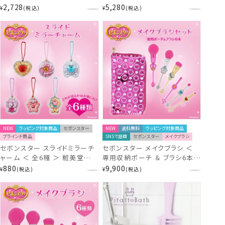
ェルネイル用 UV-LEDライト付
ーム コンプリートセット ＜ 6個
2,728
5,280
¥
税込
¥
税込
き 粧美堂 SHOBIDO ジェリバ
BOXセット ＞ 粧美堂 shobido
イ
NEW
ラッピング対象商品
セボンスター
NEW
送料無料
ラッピング対象商品
ブラインド商品
SNSで話題
セボンスター
メイクブラシ
セボンスター スライドミラーチ
セボンスター メイクブラシ ＜
ャーム ＜ 全6種 ＞ 粧美堂
専用収納ポーチ ＆ ブラシ6本セ
shobido
ット ＞ 粧美堂 shobido
880
9,900
¥
税込
¥
税込