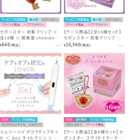
ラッピング対象商品
再入荷
セボンスター
ラッピング対象商品
再入荷
セボンスター
ブラインド商品
ヘアアクセサリー
ブラインド商品
ヘアアクセサリー
セボンスター 前髪クリップ ＜
【ケース商品】【全16種セット】
全16種 ＞ 粧美堂 shobido
セボンスター 前髪クリップ ＜
SBN02238
16個BOXセット ＞ 粧美堂
660
10,560
¥
税込
¥
税込
shobido
NEW
ラッピング対象商品
NEW
送料無料
ラッピング対象商品
デコラティブネイル
ジェリバイ
セボンスター
ブラインド商品
ジェリーバイ デコラティブネイ
【ケース商品】【全6種セット】セ
ル ＜ 2in1 ネイルマシン ＞ ジ
ボンスター スライドミラーチャ