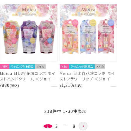
NEW
ラッピング対象商品
メイカ
NEW
ラッピング対象商品
メイカ
Meica 日比谷花壇コラボ モイ
Meica 日比谷花壇コラボ モイ
ストハンドクリーム ＜ジョイフ
ストフラワーリップ ＜ジョイフ
ルブーケ/トランクウィルブーケ/
ルブーケ/セレニティブーケ/エ
880
1,210
¥
税込
¥
税込
エンブレイスブーケ＞ メイカ 粧
ンブレイスブーケ＞ メイカ 粧美
美堂 shobido
堂 shobido
218
件中
1
-
30
件表示
1
2
…
8