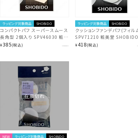
ラッピング対象商品
SHOBIDO
ラッピング対象商品
SHOBIDO
コンパクトパフ スーパースムース
クッションファンデパフ(フィルム
長角型 2個入り SPV46030 粧美
SPV71210 粧美堂 SHOBID
堂 SHOBIDO shobido
shobido
385
418
¥
税込
¥
税込
在庫切れ
NEW
ラッピング対象商品
SHOBIDO