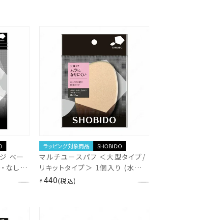
O
ラッピング対象商品
SHOBIDO
ジ ベー
マルチユースパフ ＜大型タイプ/
り・なし
リキットタイプ＞ 1個入り (水あ
 粧美堂
り/水なし) 2WAYタイプ 角型 ス
440
¥
税込
ポンジパフ ベースメイク リキッド
ファンデ 粧美堂 shobido