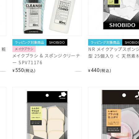
ラッピング対象商品
SHOBIDO
ラッピング対象商品
SHOBID
 粧
NR メイクアップスポン
メイクブラシ
メイクブラシ & スポンジクリーナ
型 25個入り ＜ 天然素
ー SPV71176
SPV46197 粧美堂 SHO
550
440
shobido
¥
税込
¥
税込