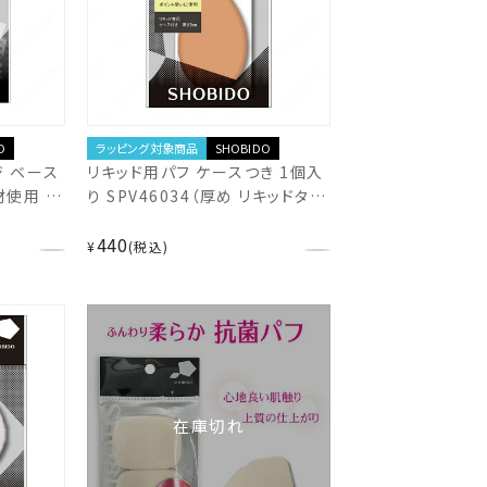
ラッピング対象商品
SHOBIDO
O
リキッド用パフ ケースつき 1個入
ジ ベース
り SPV46034（厚め リキッドタイ
材使用 ＞
プ しずく型 ふんわりやわらか ス
BIDO
440
ポンジパフ ベースメイク リキッド
¥
税込
ファンデ キメ細やか ムラなく塗れ
る 薄付きファンデ 小鼻 毛穴カバ
ー 化粧 ファンデーション） 粧美堂
SHOBIDO shobido SPV46034
在庫切れ