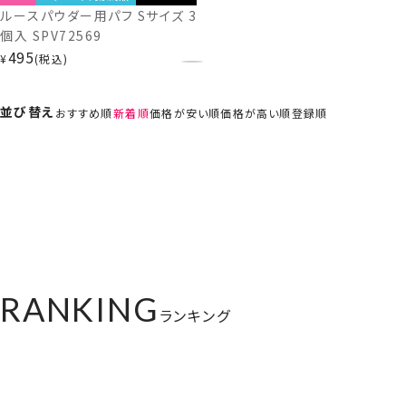
ルースパウダー用パフ Sサイズ 3
個入 SPV72569
495
¥
税込
並び替え
おすすめ順
新着順
価格が安い順
価格が高い順
登録順
RANKING
ランキング