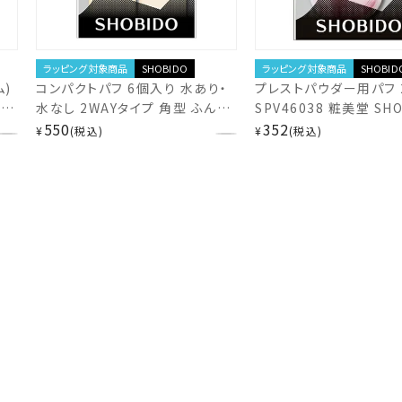
ラッピング対象商品
SHOBIDO
ラッピング対象商品
SHOBID
)
コンパクトパフ 6個入り 水あり・
プレストパウダー用パフ 
O
水なし 2WAYタイプ 角型 ふんわ
SPV46038 粧美堂 SHO
りやわらか お得な6個パック 心
550
shobido
352
¥
税込
¥
税込
地よい肌あたり SPV70477