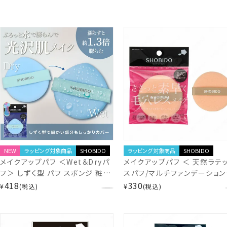
NEW
ラッピング対象商品
SHOBIDO
ラッピング対象商品
SHOBIDO
メイクアップパフ ＜Wet＆Dryパ
メイクアップパフ ＜ 天然ラテ
フ＞ しずく型 パフ スポンジ 粧美
スパフ/マルチファンデーション
堂 shobido
フ ＞ パフ スポンジ 粧美堂
418
330
¥
税込
¥
税込
SHOBIDO