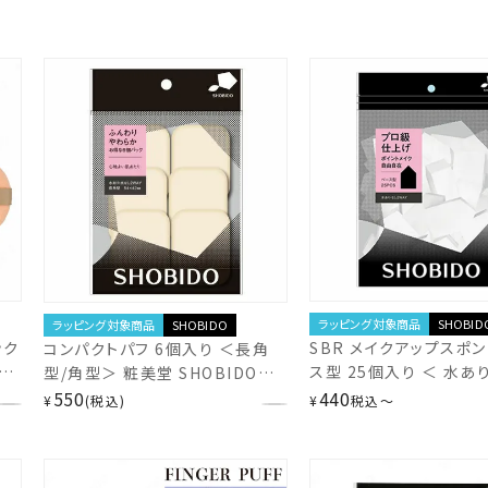
ラッピング対象商品
SHOBID
ラッピング対象商品
SHOBIDO
ック
SBR メイクアップスポン
コンパクトパフ 6個入り ＜長角
パ
ス型 25個入り ＜ 水あ
型/角型＞ 粧美堂 SHOBIDO
2WAY/天然素材使用 ＞
shobido
550
440
¥
税込
¥
税込
〜
SHOBIDO shobido