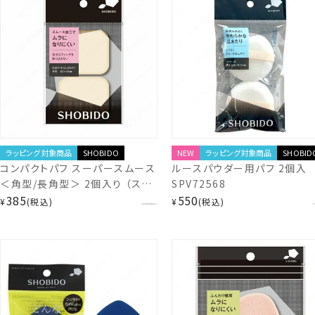
ラッピング対象商品
SHOBIDO
NEW
ラッピング対象商品
SHOBID
コンパクトパフ スーパースムース
ルースパウダー用パフ 2個入
＜角型/長角型＞ 2個入り （スム
SPV72568
ース加工 水あり 水なし 2WAYタ
385
550
¥
税込
¥
税込
イプ 角型 ふんわりやわらか スポ
ンジパフ ベースメイク リキッドフ
ァンデ キメ細やか ムラなく塗れる
薄付きファンデ 小鼻 毛穴カバー
ファンデーション） 粧美堂
SHOBIDO shobido