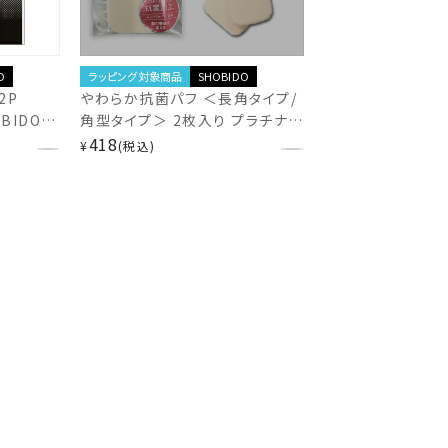
ラッピング対象商品
SHOBIDO
O
やわらか抗菌パフ ＜長角タイプ/
2P
角型タイプ＞ 2枚入り プラチナナ
BIDO
ノコロイド成分 抗菌 清潔 キメ細
418
¥
税込
やか 濡らして使える 粧美堂
SHOBIDO shobido