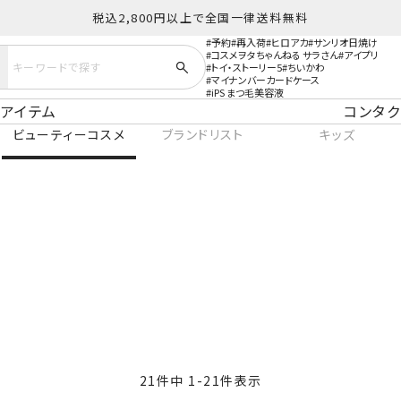
税込2,800円以上で全国一律送料無料
予約
再入荷
ヒロアカ
サンリオ日焼け
コスメヲタちゃんねる サラさん
アイプリ
トイ・ストーリー5
ちいかわ
マイナンバーカードケース
iPS まつ毛美容液
アイテム
コンタク
ビューティーコスメ
ブランドリスト
キッズ
21
件中
1
-
21
件表示