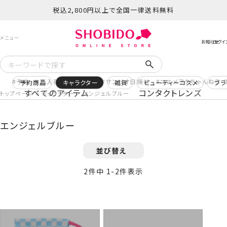
税込2,800円以上で全国一律送料無料
予約
再入荷
ヒロアカ
サンリオ日焼け
コスメヲタちゃんねる 
予約商品
キャラクター
雑貨
ビューティーコスメ
ブラ
すべてのアイテム
コンタクトレンズ
トップページ
キャラクター
エンジェルブルー
エンジェルブルー
並び替え
2
件中
1
-
2
件表示