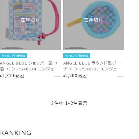
在庫切れ
在庫切れ
ラッピング対象商品
ラッピング対象商品
ANGEL BLUE ショッパー型巾
ANGEL BLUE ラウンド型ポー
着 ＜ ＞ PS46534 エンジェル
チ ＜ ＞ PS46533 エンジェル
ブルー
ブルー
1,320
2,200
¥
税込
¥
税込
2
件中
1
-
2
件表示
RANKING