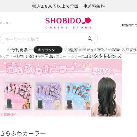
税込2,800円以上で全国一律送料無料
予約
再入荷
ヒロアカ
サンリオ日焼け
コスメヲタちゃんねる 
予約商品
キャラクター
雑貨
ビューティーコスメ
ブラ
すべてのアイテム
コンタクトレンズ
トップページ
キャラクター
ディズニー
シリーズ
きらふわカーラ―
きらふわカーラ―