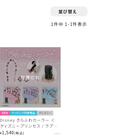
並び替え
1
件中
1
-
1
件表示
在庫切れ
NEW
ラッピング対象商品
ディズニー
Disney きらふわカーラー ＜
ディズニープリンセス / ラプン
ツェル / アナと雪の女王 ＞ デ
1,540
¥
税込
ィズニー 粧美堂 SHOBIDO