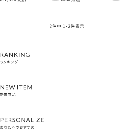
7種×各2個 14個BOXセット ＞
*HW41055 ハイチュー
2
件中
1
-
2
件表示
RANKING
ランキング
NEW ITEM
新着商品
PERSONALIZE
あなたへのおすすめ