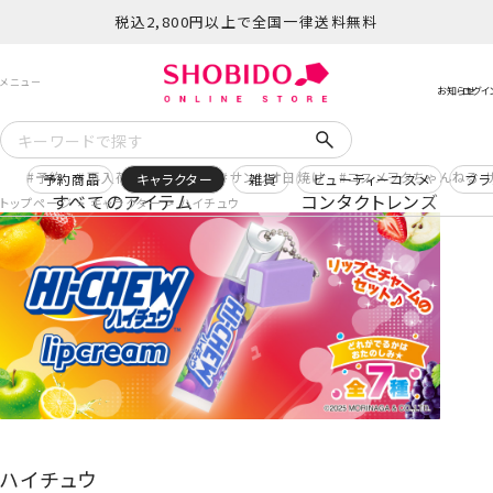
税込2,800円以上で全国一律送料無料
予約
再入荷
ヒロアカ
サンリオ日焼け
コスメヲタちゃんねる 
予約商品
キャラクター
雑貨
ビューティーコスメ
ブラ
すべてのアイテム
コンタクトレンズ
トップページ
キャラクター
ハイチュウ
ハイチュウ