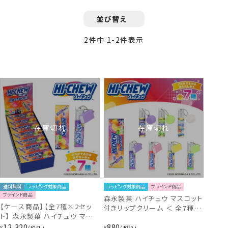
並び替え
2
件中
1
-
2
件表示
在庫切れ
在庫切れ
送料無料
ラッピング対象商品
ラッピング対象商品
ブラインド商品
ブラインド商品
森永製菓 ハイチュウ マスコット
【ケース商品】【全7種×2セッ
付きリップクリーム ＜ 全7種
ト】 森永製菓 ハイチュウ マスコ
＞ HW41056 ハイチュー
ット付きリップクリームセット ＜
12,320
880
¥
税込
¥
税込