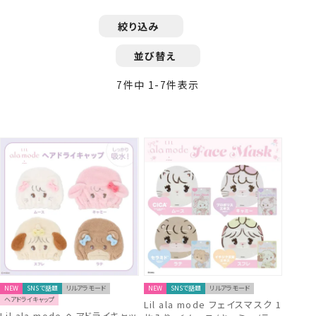
絞り込み
並び替え
7
件中
1
-
7
件表示
NEW
SNSで話題
リルアラモード
NEW
SNSで話題
リルアラモード
ヘアドライキャップ
Lil ala mode フェイスマスク 1
Lil ala mode ヘアドライキャッ