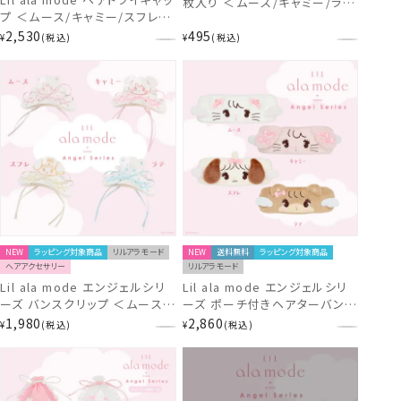
枚入り ＜ムース/キャミー/ラ
プ ＜ムース/キャミー/スフレ/ラ
テ/スフレ＞ リルアラモード 粧
テ＞ リルアラモード 粧美堂
2,530
495
美堂 shobido
¥
税込
¥
税込
shobido 吸水キャップ
NEW
ラッピング対象商品
リルアラモード
NEW
送料無料
ラッピング対象商品
ヘアアクセサリー
リルアラモード
Lil ala mode エンジェルシリ
Lil ala mode エンジェルシリ
ーズ バンスクリップ ＜ムース/
ーズ ポーチ付きヘアターバン
キャミー/スフレ/ラテ＞ リルア
＜ムース/キャミー/スフレ/ラテ
1,980
2,860
¥
税込
¥
税込
ラモード 粧美堂 shobido
＞ リルアラモード 粧美堂
shobido