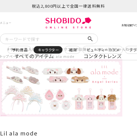
税込2,800円以上で全国一律送料無料
予約
再入荷
ヒロアカ
サンリオ日焼け
コスメヲタちゃんねる 
予約商品
キャラクター
雑貨
ビューティーコスメ
ブラ
すべてのアイテム
コンタクトレンズ
トップページ
キャラクター
Lil ala mode
Lil ala mode