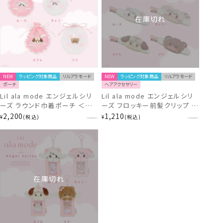
在庫切れ
NEW
ラッピング対象商品
リルアラモード
NEW
ラッピング対象商品
リルアラモード
ポーチ
ヘアアクセサリー
Lil ala mode エンジェルシリ
Lil ala mode エンジェルシリ
ーズ ラウンド巾着ポーチ ＜ム
ーズ フロッキー前髪クリップ ＜
ース/キャミー/スフレ/ラテ＞ リ
ムース/キャミー/スフレ/ラテ＞
2,200
1,210
¥
税込
¥
税込
ルアラモード 粧美堂 shobido
リルアラモード 粧美堂
shobido
在庫切れ