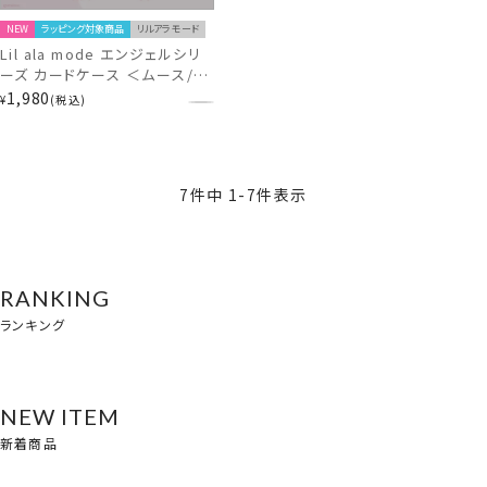
NEW
ラッピング対象商品
リルアラモード
Lil ala mode エンジェルシリ
ーズ カードケース ＜ムース/キ
ャミー/スフレ/ラテ＞ リルアラ
1,980
¥
税込
モード 粧美堂 shobido
7
件中
1
-
7
件表示
RANKING
ランキング
NEW ITEM
新着商品