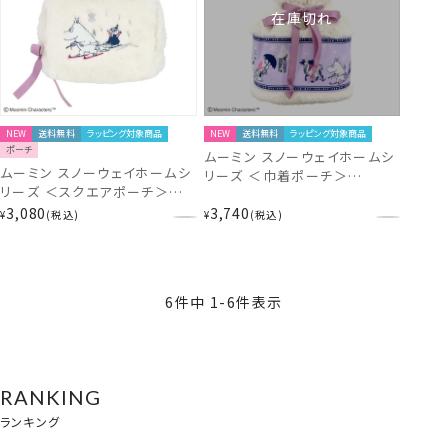
在庫切れ
NEW
送料無料
ラッピング対象商品
NEW
送料無料
ラッピング対象商品
ポーチ
ムーミン スノーウェイホームシ
ムーミン スノーウェイホームシ
リーズ ＜巾着ポーチ＞
リーズ ＜スクエアポーチ＞
MN33176
MN33174
3,080
3,740
¥
税込
¥
税込
6
件中
1
-
6
件表示
RANKING
ランキング