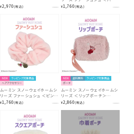
MN33179
ル＞ MN33178
2,970
1,760
¥
税込
¥
税込
NEW
ラッピング対象商品
NEW
送料無料
ラッピング対象商品
ヘアアクセサリー
ポーチ
ムーミン スノーウェイホームシ
ムーミン スノーウェイホームシ
リーズ ファーシュシュ ＜ピンク
リーズ ＜リップポーチ＞
＞ MN33177
MN33175
1,760
2,860
¥
税込
¥
税込