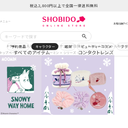
税込2,800円以上で全国一律送料無料
予約
再入荷
ヒロアカ
サンリオ日焼け
コスメヲタちゃんねる 
予約商品
キャラクター
雑貨
ビューティーコスメ
ブラ
すべてのアイテム
コンタクトレンズ
トップページ
キャラクター
ムーミン
シリーズ
スノーウェイホーム