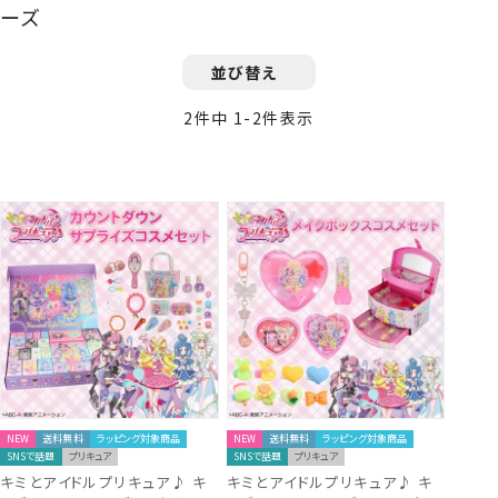
ーズ
並び替え
2
件中
1
-
2
件表示
NEW
送料無料
ラッピング対象商品
NEW
送料無料
ラッピング対象商品
SNSで話題
プリキュア
SNSで話題
プリキュア
キミとアイドルプリキュア♪ キ
キミとアイドルプリキュア♪ キ