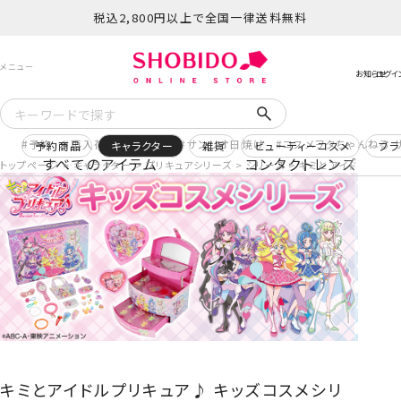
税込2,800円以上で全国一律送料無料
予約
再入荷
ヒロアカ
サンリオ日焼け
コスメヲタちゃんねる 
予約商品
キャラクター
雑貨
ビューティーコスメ
ブラ
すべてのアイテム
コンタクトレンズ
トップページ
キャラクター
プリキュアシリーズ
シリーズ
キミとアイドルプリキ
キミとアイドルプリキュア♪ キッズコスメシリ