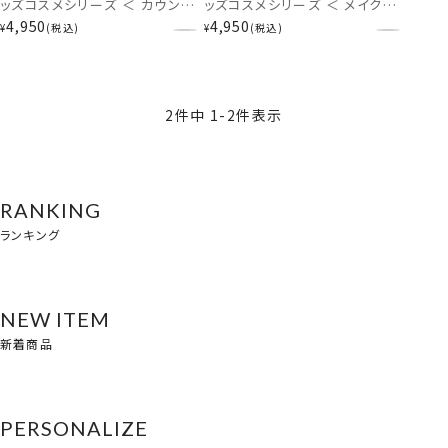
ッズコスメシリーズ ＜ カウント
ッズコスメシリーズ ＜ メイクボ
ダウン サプライズコスメセット
ックスコスメセット ＞
4,950
4,950
¥
税込
¥
税込
＞ PR68899
PR68896
2
件中
1
-
2
件表示
RANKING
ランキング
NEW ITEM
新着商品
PERSONALIZE