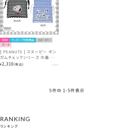
NEW
ラッピング対象商品
スヌーピー
ポーチ
[ PEANUTS ] スヌーピー ギン
ガムチェックシリーズ 巾着 ＜
BLACK / BLUE ＞ 粧美堂
2,310
¥
税込
shobido
5
件中
1
-
5
件表示
RANKING
ランキング