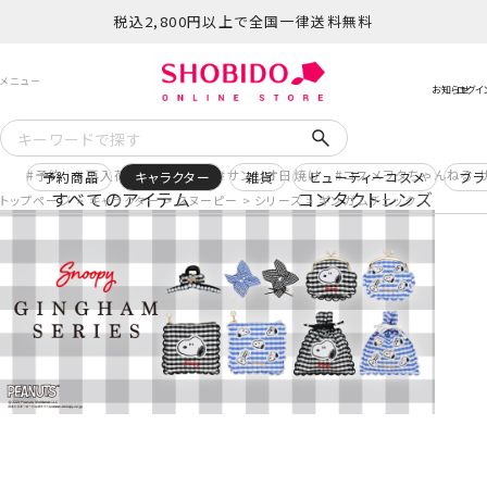
税込2,800円以上で全国一律送料無料
予約
再入荷
ヒロアカ
サンリオ日焼け
コスメヲタちゃんねる 
予約商品
キャラクター
雑貨
ビューティーコスメ
ブラ
すべてのアイテム
コンタクトレンズ
トップページ
キャラクター
スヌーピー
シリーズ
ギンガムチェック