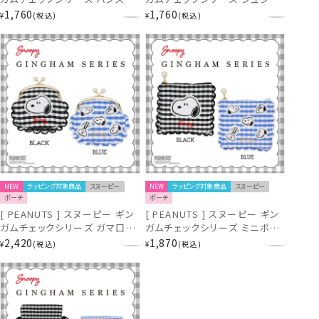
リップ ＜ BLACK ＞ 粧美堂
＜ BLACK / BLUE ＞ 粧美堂
1,760
1,760
¥
税込
¥
税込
shobido
shobido
NEW
ラッピング対象商品
スヌーピー
NEW
ラッピング対象商品
スヌーピー
ポーチ
ポーチ
[ PEANUTS ] スヌーピー ギン
[ PEANUTS ] スヌーピー ギン
ガムチェックシリーズ ガマ口ポ
ガムチェックシリーズ ミニポー
ーチ ＜ BLACK / BLUE ＞ 粧
チ ＜ BLACK / BLUE ＞ 粧美
2,420
1,870
¥
税込
¥
税込
美堂 shobido
堂 shobido