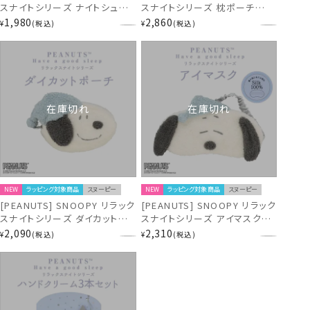
スナイトシリーズ ナイトシュシ
スナイトシリーズ 枕ポーチ
ュ SN38653
SN38652
1,980
2,860
¥
税込
¥
税込
在庫切れ
在庫切れ
NEW
ラッピング対象商品
スヌーピー
NEW
ラッピング対象商品
スヌーピー
[PEANUTS] SNOOPY リラック
[PEANUTS] SNOOPY リラック
スナイトシリーズ ダイカットポ
スナイトシリーズ アイマスク
ーチ SN38651
SN38650
2,090
2,310
¥
税込
¥
税込