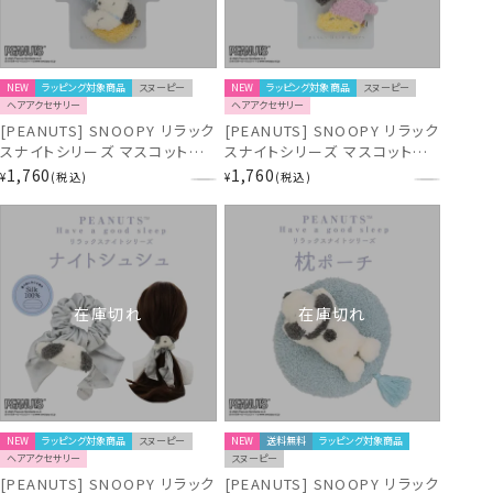
NEW
ラッピング対象商品
スヌーピー
NEW
ラッピング対象商品
スヌーピー
ヘアアクセサリー
ヘアアクセサリー
[PEANUTS] SNOOPY リラック
[PEANUTS] SNOOPY リラック
スナイトシリーズ マスコット前
スナイトシリーズ マスコット前
髪クリップ ＜スヌーピー＞
髪クリップ ＜スヌーピー＆ウッ
1,760
1,760
¥
税込
¥
税込
SN38655
ドストック＞ SN38654
在庫切れ
在庫切れ
NEW
ラッピング対象商品
スヌーピー
NEW
送料無料
ラッピング対象商品
ヘアアクセサリー
スヌーピー
[PEANUTS] SNOOPY リラック
[PEANUTS] SNOOPY リラック