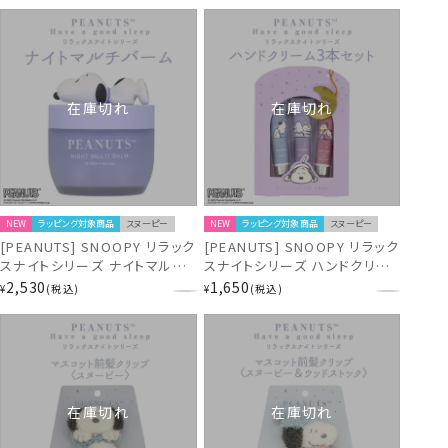
在庫切れ
在庫切れ
NEW
ラッピング対象商品
スヌーピー
NEW
ラッピング対象商品
スヌーピー
[PEANUTS] SNOOPY リラック
[PEANUTS] SNOOPY リラック
スナイトシリーズ ナイトマルチ
スナイトシリーズ ハンドクリー
バーム SN38647
ムトリオ＜PURPLE＞
2,530
1,650
¥
税込
¥
税込
SN38646
在庫切れ
在庫切れ