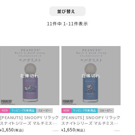
並び替え
11
件中
1
-
11
件表示
在庫切れ
在庫切れ
NEW
ラッピング対象商品
スヌーピー
NEW
ラッピング対象商品
スヌーピー
[PEANUTS] SNOOPY リラック
[PEANUTS] SNOOPY リラック
スナイトシリーズ マルチミスト
スナイトシリーズ マルチミスト
＜PURPLE＞ SN38649
＜BLUE＞ SN38648
1,650
1,650
¥
税込
¥
税込