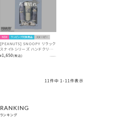
在庫切れ
NEW
ラッピング対象商品
スヌーピー
[PEANUTS] SNOOPY リラック
スナイトシリーズ ハンドクリー
ムトリオ＜BLUE＞ SN38645
1,650
¥
税込
11
件中
1
-
11
件表示
RANKING
ランキング