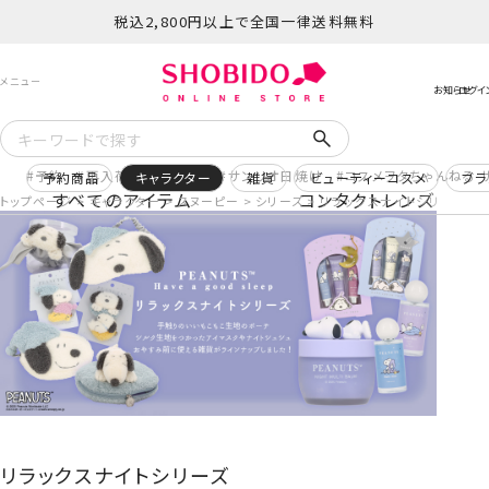
税込2,800円以上で全国一律送料無料
予約
再入荷
ヒロアカ
サンリオ日焼け
コスメヲタちゃんねる 
予約商品
キャラクター
雑貨
ビューティーコスメ
ブラ
すべてのアイテム
コンタクトレンズ
トップページ
キャラクター
スヌーピー
シリーズ
リラックスナイトシリーズ
リラックスナイトシリーズ