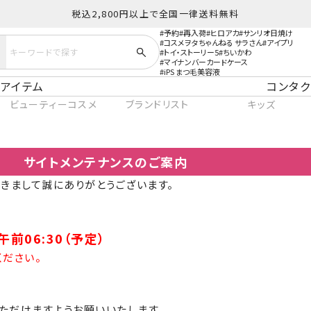
税込2,800円以上で全国一律送料無料
予約
再入荷
ヒロアカ
サンリオ日焼け
コスメヲタちゃんねる サラさん
アイプリ
トイ・ストーリー5
ちいかわ
マイナンバーカードケース
iPS まつ毛美容液
アイテム
コンタク
ビューティーコスメ
ブランドリスト
キッズ
サイトメンテナンスのご案内
だきまして誠にありがとうございます。
午前06:30（予定）
ください。
ただけますようお願いいたします。