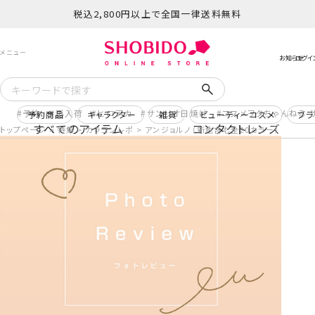
税込2,800円以上で全国一律送料無料
予約
再入荷
ヒロアカ
サンリオ日焼け
コスメヲタちゃんねる 
予約商品
キャラクター
雑貨
ビューティーコスメ
ブラ
すべてのアイテム
コンタクトレンズ
トップページ
特集
カラコンレポ
アンジョルノ（新色含む全20カラー）